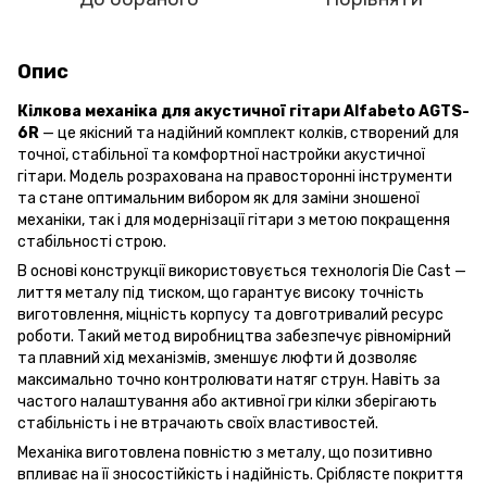
Опис
Кілкова механіка для акустичної гітари Alfabeto AGTS-
6R
— це якісний та надійний комплект колків, створений для
точної, стабільної та комфортної настройки акустичної
гітари. Модель розрахована на правосторонні інструменти
та стане оптимальним вибором як для заміни зношеної
механіки, так і для модернізації гітари з метою покращення
стабільності строю.
В основі конструкції використовується технологія Die Cast —
лиття металу під тиском, що гарантує високу точність
виготовлення, міцність корпусу та довготривалий ресурс
роботи. Такий метод виробництва забезпечує рівномірний
та плавний хід механізмів, зменшує люфти й дозволяє
максимально точно контролювати натяг струн. Навіть за
частого налаштування або активної гри кілки зберігають
стабільність і не втрачають своїх властивостей.
Механіка виготовлена повністю з металу, що позитивно
впливає на її зносостійкість і надійність. Сріблясте покриття