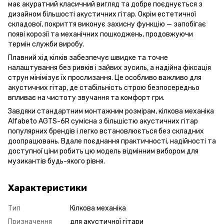
має акуратний класичний вигляд та добре поєднується з
дизайном більшості акустичних гітар. Окрім естетичної
складової, покриття виконує захисну функцію — запобігає
появі корозії та механічних пошкоджень, продовжуючи
термін служби виробу.
Плавний хід кілків забезпечує швидке та точне
налаштування без ривків і зайвих зусиль, а надійна фіксація
струн мінімізує їх прослизання. Це особливо важливо для
акустичних гітар, де стабільність строю безпосередньо
впливає на чистоту звучання та комфорт гри.
Завдяки стандартним монтажним розмірам, кілкова механіка
Alfabeto AGTS-6R сумісна з більшістю акустичних гітар
популярних брендів і легко встановлюється без складних
доопрацювань. Вдале поєднання практичності, надійності та
доступної ціни робить цю модель відмінним вибором для
музикантів будь-якого рівня.
Характеристики
Тип
Кілкова механіка
Призначення
для акустичної гітари