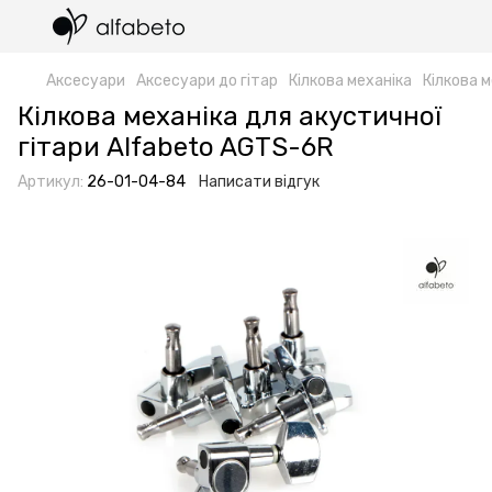
Аксесуари
Аксесуари до гітар
Кілкова механіка
Кілкова 
Кілкова механіка для акустичної
гітари Alfabeto AGTS-6R
Артикул:
26-01-04-84
Написати відгук