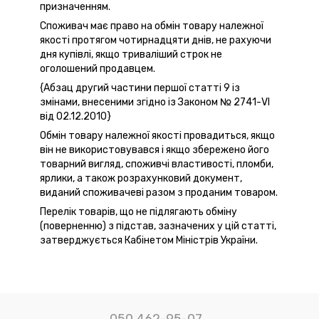
призначенням.
Споживач має право на обмін товару належної
якості протягом чотирнадцяти днів, не рахуючи
дня купівлі, якщо триваліший строк не
оголошений продавцем.
{Абзац другий частини першої статті 9 із
змінами, внесеними згідно із Законом № 2741-VI
від 02.12.2010}
Обмін товару належної якості провадиться, якщо
він не використовувався і якщо збережено його
товарний вигляд, споживчі властивості, пломби,
ярлики, а також розрахунковий документ,
виданий споживачеві разом з проданим товаром.
Перелік товарів, що не підлягають обміну
(поверненню) з підстав, зазначених у цій статті,
затверджується Кабінетом Міністрів України.
050 462-95-07