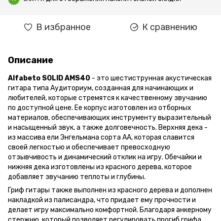
В избранное
К сравнению
Описание
Alfabeto SOLID AMS40
- это шестиструнная акустическая
гитара типа Аудиториум, созданная для начинающих и
любителей, которые стремятся к качественному звучанию
по доступной цене. Ее корпус изготовлен из отборных
материалов, обеспечивающих инструменту выразительный
и насыщенный звук, а также долговечность. Верхняя дека -
из массива ели Энгельмана сорта AA, которая славится
своей легкостью и обеспечивает превосходную
отзывчивость и динамический отклик на игру. Обечайки и
нижняя дека изготовлены из красного дерева, которое
добавляет звучанию теплоты и глубины.
Гриф гитары также выполнен из красного дерева и дополнен
накладкой из палисандра, что придает ему прочности и
делает игру максимально комфортной. Благодаря анкерному
стержню, который позволяет регулировать прогиб грифа,