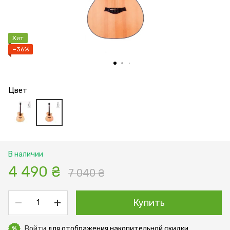
Хит
−36%
Цвет
В наличии
4 490 ₴
7 040 ₴
Купить
Войти
для отображения накопительной скидки
%