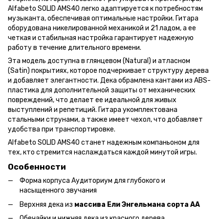
Alfabeto SOLID AMS40 легко адаптируется к потребностям
музыканта, обеспечивая оптимальные настройки. Гитара
оборудована никелированной механикой и 21 ладом, а ее
четкая и стабильная настройка гарантирует надежную
работу в течение длительного времени.
Эта модель доступна в глянцевом (Natural) и атласном
(Satin) покрытиях, которое подчеркивает структуру дерева
и добавляет элегантности. Дека обрамлена кантами из ABS-
пластика для дополнительной защиты от механических
повреждений, что делает ее идеальной для живых
выступлений и репетиций. Гитара укомплектована
стальными струнами, а также имеет чехол, что добавляет
удобства при транспортировке.
Alfabeto SOLID AMS40 станет надежным компаньоном для
тех, кто стремится наслаждаться каждой минутой игры.
Особенности
Форма корпуса Аудиториум для глубокого и
насыщенного звучания
Верхняя дека из
массива Ели Энгельмана сорта АА
Обечайки и нижняя дека из красного дерева