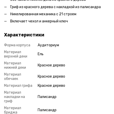
Гриф из красного дерева с накладкой из палисандра
Никелированная механика с 21 строем
Включает чехол и анкерный ключ
Характеристики
Форма корпуса
Аудиториум
Материал
Ель
верхней деки
Материал
Красное дерево
нижней деки
Материал
Красное дерево
обечаек
Материал грифа
Красное дерево
Материал
накладки на
Палисандр
гриф
Материал
Палисандр
бриджа