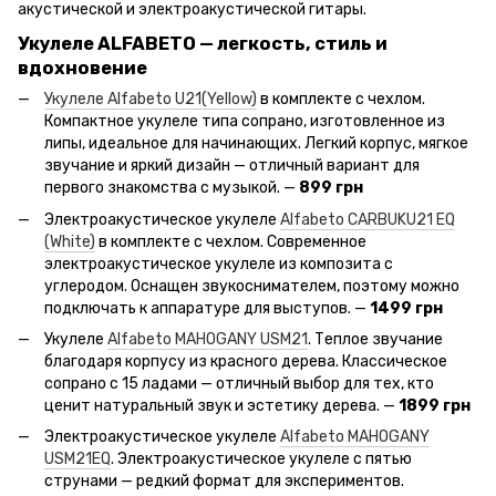
акустической и электроакустической гитары.
Укулеле ALFABETO — легкость, стиль и
вдохновение
Укулеле Alfabeto U21(Yellow)
в комплекте с чехлом.
Компактное укулеле типа сопрано, изготовленное из
липы, идеальное для начинающих. Легкий корпус, мягкое
звучание и яркий дизайн — отличный вариант для
первого знакомства с музыкой. —
899 грн
Электроакустическое укулеле
Alfabeto CARBUKU21 EQ
(White)
в комплекте с чехлом. Современное
электроакустическое укулеле из композита с
углеродом. Оснащен звукоснимателем, поэтому можно
подключать к аппаратуре для выступов. —
1499 грн
Укулеле
Alfabeto MAHOGANY USM21
. Теплое звучание
благодаря корпусу из красного дерева. Классическое
сопрано с 15 ладами — отличный выбор для тех, кто
ценит натуральный звук и эстетику дерева. —
1899 грн
Электроакустическое укулеле
Alfabeto MAHOGANY
USM21EQ
. Электроакустическое укулеле с пятью
струнами — редкий формат для экспериментов.