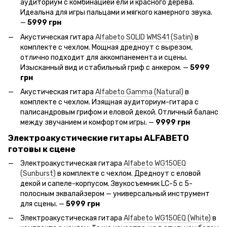
аудиториум с комбинацией ели и красного дерева.
Идеальна для игры пальцами и мягкого камерного звука.
—
5999 грн
Акустическая гитара
Alfabeto SOLID WMS41 (Satin)
в
комплекте с чехлом. Мощная дредноут с вырезом,
отлично подходит для аккомпанемента и сцены.
Изысканный вид и стабильный гриф с анкером. —
5999
грн
Акустическая гитара
Alfabeto Gamma (Natural)
в
комплекте с чехлом. Изящная аудиториум-гитара с
палисандровым грифом и еловой декой. Отличный баланс
между звучанием и комфортом игры. —
9999 грн
Электроакустические гитары ALFABETO
готовы к сцене
Электроакустическая гитара
Alfabeto WG150EQ
(Sunburst)
в комплекте с чехлом. Дредноут с еловой
декой и сапеле-корпусом. Звукосъемник LC-5 с 5-
полосным эквалайзером — универсальный инструмент
для сцены. —
5999 грн
Электроакустическая гитара
Alfabeto WG150EQ (White)
в