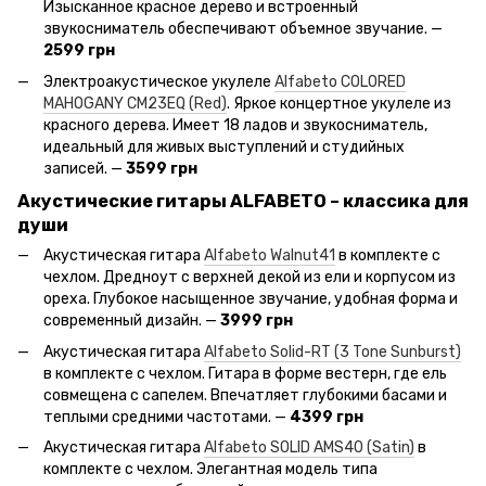
Изысканное красное дерево и встроенный
звукосниматель обеспечивают объемное звучание. —
2599 грн
Электроакустическое укулеле
Alfabeto COLORED
MAHOGANY CM23EQ (Red)
. Яркое концертное укулеле из
красного дерева. Имеет 18 ладов и звукосниматель,
идеальный для живых выступлений и студийных
записей. —
3599 грн
Акустические гитары ALFABETO – классика для
души
Акустическая гитара
Alfabeto Walnut41
в комплекте с
чехлом. Дредноут с верхней декой из ели и корпусом из
ореха. Глубокое насыщенное звучание, удобная форма и
современный дизайн. —
3999 грн
Акустическая гитара
Alfabeto Solid-RT (3 Tone Sunburst)
в комплекте с чехлом. Гитара в форме вестерн, где ель
совмещена с сапелем. Впечатляет глубокими басами и
теплыми средними частотами. —
4399 грн
Акустическая гитара
Alfabeto SOLID AMS40 (Satin)
в
комплекте с чехлом. Элегантная модель типа