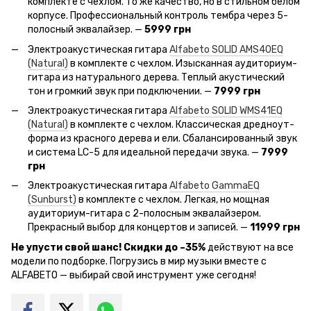
комплекте с чехлом. То же качество, но в стильном белом
корпусе. Профессиональный контроль тембра через 5-
полосный эквалайзер. —
5999 грн
Электроакустическая гитара
Alfabeto SOLID AMS40EQ
(Natural)
в комплекте с чехлом. Изысканная аудиториум-
гитара из натурального дерева. Теплый акустический
тон и громкий звук при подключении. —
7999 грн
Электроакустическая гитара
Alfabeto SOLID WMS41EQ
(Natural)
в комплекте с чехлом. Классическая дредноут-
форма из красного дерева и ели. Сбалансированный звук
и система LC-5 для идеальной передачи звука. —
7999
грн
Электроакустическая гитара
Alfabeto GammaEQ
(Sunburst)
в комплекте с чехлом. Легкая, но мощная
аудиториум-гитара с 2-полосным эквалайзером.
Прекрасный выбор для концертов и записей. —
11999 грн
Не упусти свой шанс! Скидки до –35%
действуют на все
модели по подборке. Погрузись в мир музыки вместе с
ALFABETO — выбирай свой инструмент уже сегодня!