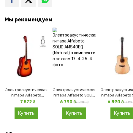
Мы рекомендуем
Электроакустическая
Электроакустическая
Электроакустич
гитара Alfabeto
гитара Alfabeto SOLID
гитара Alfabeto 
WG150EQ (Sunburst) в
AMS40EQ (Natural) в
WMS41EQ (Natura
7 572 ₴
6 790 ₴
6 890 ₴
9 900 ₴
10 12
комплекте с чехлом
комплекте с чехлом
комплекте с че
Купить
Купить
Купить