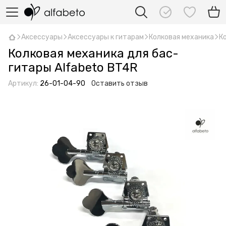
Аксессуары
Аксессуары к гитарам
Колковая механика
К
Колковая механика для бас-
гитары Alfabeto BT4R
Артикул:
26-01-04-90
Оставить отзыв