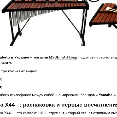
fabeto в Украине – магазин
МУЗЫКАНТ.укр
подготовил серию вид
chestra
.
 три ключевых видео:
4
;
9
;
обоих ксилофонов между собой и с мировыми брендами
Yamaha
и
ra X44 –; распаковка и первые впечатлени
tra X44 — это компактный инструмент, который станет отличным в