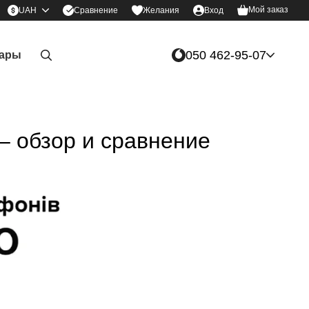
Мой заказ
Сравнение
UAH
Желания
Вход
050 462-95-07
уары
 – обзор и сравнение