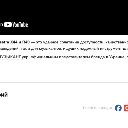
estra
X
44 и R
49
— это удачное сочетание доступности, качественно
заведений, так и для музыкантов, ищущих надежный инструмент дл
МУЗЫКАНТ.укр
, официальным представителем бренда в Украине, э
рий
Войти с помощью