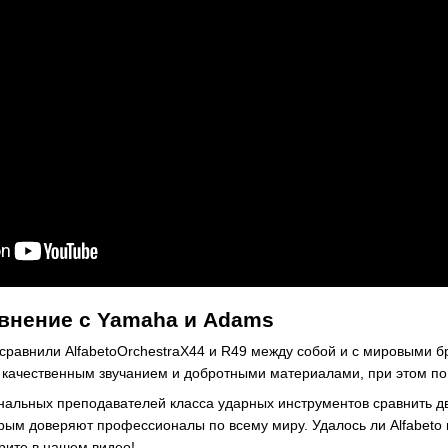
авнение с Yamaha и Adams
 сравнили AlfabetoOrchestraX44 и R49 между собой и с мировыми 
 качественным звучанием и добротными материалами, при этом по
льных преподавателей класса ударных инструментов сравнить две
ым доверяют профессионалы по всему миру. Удалось ли Alfabeto 
рите в нашем видео!