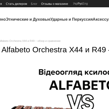
Укр
Рус
Eng
ия
Стать дилером
Блог
Отзывы о магазине
ино
Этнические и Духовые
Ударные и Перкуссия
Аксесс
fabeto Orchestra X44 и R49 – обзор и сравнение
lfabeto Orchestra X44 и R49