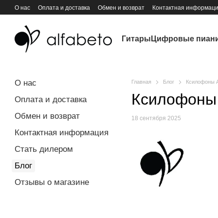
Перейти к основному контенту
О нас
Оплата и доставка
Обмен и возврат
Контактная информац
Гитары
Цифровые пиан
О нас
Главная
Блог
Ксилофоны Al
Ксилофоны A
Оплата и доставка
Обмен и возврат
18 сентября 2025
Контактная информация
Стать дилером
Блог
Отзывы о магазине