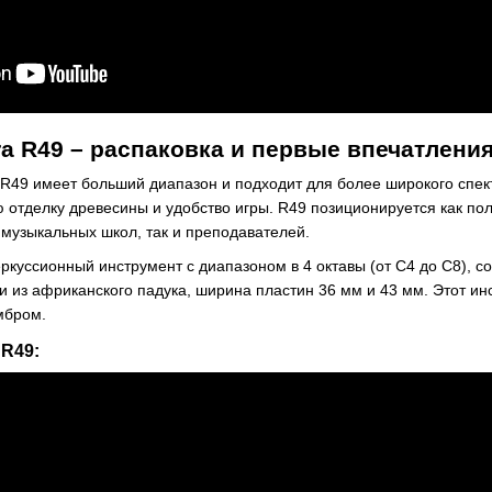
tra R49 – распаковка и первые впечатлени
a R49 имеет больший диапазон и подходит для более широкого спе
ю отделку древесины и удобство игры. R49 позиционируется как п
 музыкальных школ, так и преподавателей.
куссионный инструмент с диапазоном в 4 октавы (от C4 до C8), с
 из африканского падука, ширина пластин 36 мм и 43 мм. Этот ин
мбром.
 R49: