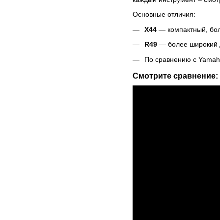
Основные отличия:
X
44
— компактный, бол
R
49
— более широкий д
По сравнению с Yamaha
Смотрите сравнение: