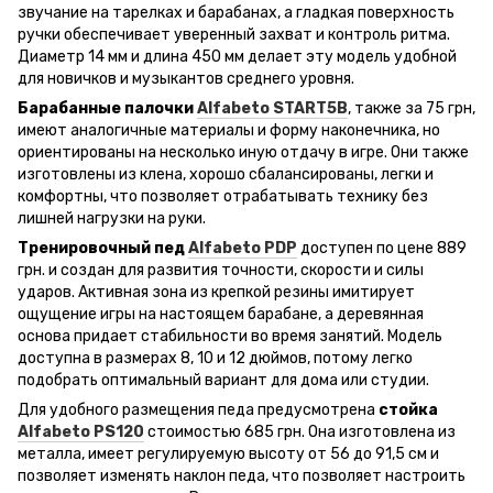
звучание на тарелках и барабанах, а гладкая поверхность
ручки обеспечивает уверенный захват и контроль ритма.
Диаметр 14 мм и длина 450 мм делает эту модель удобной
для новичков и музыкантов среднего уровня.
Барабанные палочки
Alfabeto START5B
, также за 75 грн,
имеют аналогичные материалы и форму наконечника, но
ориентированы на несколько иную отдачу в игре. Они также
изготовлены из клена, хорошо сбалансированы, легки и
комфортны, что позволяет отрабатывать технику без
лишней нагрузки на руки.
Тренировочный пед
Alfabeto PDP
доступен по цене 889
грн. и создан для развития точности, скорости и силы
ударов. Активная зона из крепкой резины имитирует
ощущение игры на настоящем барабане, а деревянная
основа придает стабильности во время занятий. Модель
доступна в размерах 8, 10 и 12 дюймов, потому легко
подобрать оптимальный вариант для дома или студии.
Для удобного размещения педа предусмотрена
стойка
Alfabeto PS120
стоимостью 685 грн. Она изготовлена ​​из
металла, имеет регулируемую высоту от 56 до 91,5 см и
позволяет изменять наклон педа, что позволяет настроить