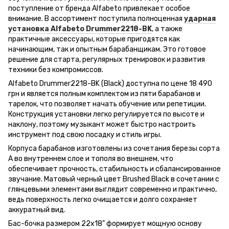
поступление от бренда Alfabeto привлекает особое
внимание. В ассортимент поступила полноценная
ударная
установка Alfabeto Drummer2218-BK
, а также
практичные аксессуары, которые пригодятся как
начинающим, так и опытным барабанщикам. Это готовое
решение для старта, регулярных тренировок и развития
техники без компромиссов.
Alfabeto Drummer2218-BK (Black) доступна по цене 18 490
грн и является полным комплектом из пяти барабанов и
тарелок, что позволяет начать обучение или репетиции.
Конструкция установки легко регулируется по высоте и
наклону, поэтому музыкант может быстро настроить
инструмент под свою посадку и стиль игры.
Корпуса барабанов изготовлены из сочетания березы сорта
А во внутреннем слое и тополя во внешнем, что
обеспечивает прочность, стабильность и сбалансированное
звучание. Матовый черный цвет Brushed Black в сочетании с
глянцевыми элементами выглядит современно и практично,
ведь поверхность легко очищается и долго сохраняет
аккуратный вид.
Бас-бочка размером 22x18" формирует мощную основу