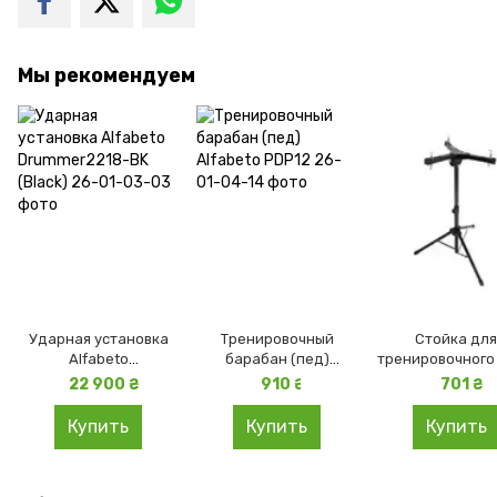
Мы рекомендуем
Ударная установка
Тренировочный
Стойка дл
Alfabeto
барабан (пед)
тренировочного
Drummer2218-BK
Alfabeto PDP12
Alfabeto PS1
22 900 ₴
910 ₴
701 ₴
(Black)
Купить
Купить
Купить