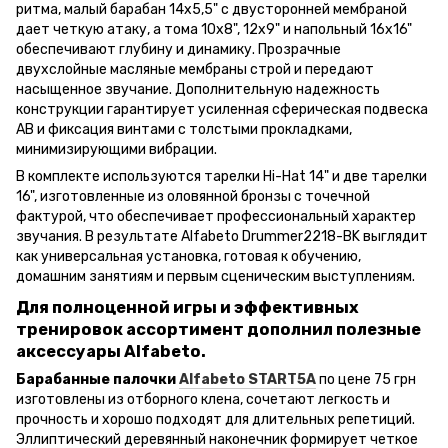
ритма, малый барабан 14x5,5" с двусторонней мембраной
дает четкую атаку, а тома 10x8", 12x9" и напольный 16x16"
обеспечивают глубину и динамику. Прозрачные
двухслойные масляные мембраны строй и передают
насыщенное звучание. Дополнительную надежность
конструкции гарантирует усиленная сферическая подвеска
AB и фиксация винтами с толстыми прокладками,
минимизирующими вибрации.
В комплекте используются тарелки Hi-Hat 14" и две тарелки
16", изготовленные из оловянной бронзы с точечной
фактурой, что обеспечивает профессиональный характер
звучания. В результате Alfabeto Drummer2218-BK выглядит
как универсальная установка, готовая к обучению,
домашним занятиям и первым сценическим выступлениям.
Для полноценной игры и эффективных
тренировок ассортимент дополнил полезные
аксессуары Alfabeto.
Барабанные палочки
Alfabeto START5A
по цене 75 грн
изготовлены из отборного клена, сочетают легкость и
прочность и хорошо подходят для длительных репетиций.
Эллиптический деревянный наконечник формирует четкое