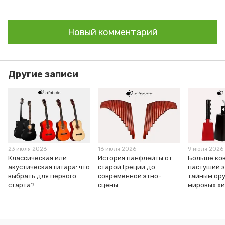
Новый комментарий
Другие записи
23 июля 2026
16 июля 2026
9 июля 2026
Классическая или
История панфлейты от
Больше ков
акустическая гитара: что
старой Греции до
пастуший з
выбрать для первого
современной этно-
тайным ор
старта?
сцены
мировых х