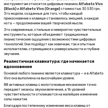
инструментам относятся цифровые пианино
Alfabeto Vivo
(Black)
и
Alfabeto Vivo (Orange)
стоимостью 30 530 грн.
Это модели, созданные для того, чтобы каждый
прикосновение к клавише становилось эмоцией, а каждая
нота — продолжением вашей творческой мысли.
Это современные, стильные и невероятно чувствительные
инструменты, которые объединяют традиционные
пианистические ощущения с возможностями цифровых
технологий. Они подойдут как новичкам, так и опытным
исполнителям, стремящимся к универсальности и глубине
звучания.
Реалистичная клавиатура: где начинается
вдохновение
Основой любого пианино является клавиатура — и в Alfabeto
Vivo она выполнена на высочайшем уровне.
88 активных клавиш с молоточковым механизмом точно
передают нюансы звукоизвлечения, а 16 уровней
чувствительности откликаются на малейшее изменение
силы нажатия.
Благодаря постепенному изменению веса клавиш от