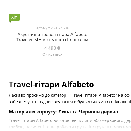
Хіт
Артикул: 23-11-21-04
Акустична тревел гітара Alfabeto
Traveler-MH в комплекті з чохлом
4 490 ₴
Очікується
Travel-гітари Alfabeto
Ласкаво просимо до категорії "Travel-гітари Alfabeto" на оф
забезпечують чудове звучання в будь-яких умовах. Ідеальні
Матеріали корпусу: Липа та Червоне дерево
Travel-гітари Alfabeto виготовлені з липи або червоного де
глибокі, насичені тони, роблячи гру на інструменті макси