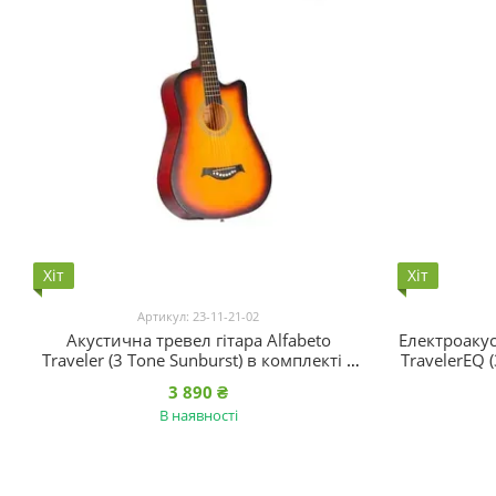
Хіт
Хіт
Артикул: 23-11-21-02
Акустична тревел гітара Alfabeto
Електроакус
Traveler (3 Tone Sunburst) в комплекті з
TravelerEQ 
чохлом
3 890 ₴
В наявності