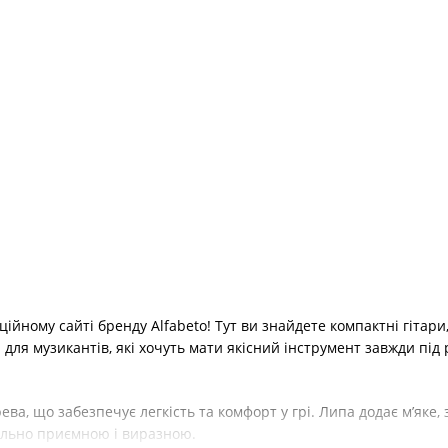
іційному сайті бренду Alfabeto! Тут ви знайдете компактні гітар
 для музикантів, які хочуть мати якісний інструмент завжди під 
рева, що забезпечує легкість та комфорт у грі. Липа додає м’яке
мально приємною і виразною.