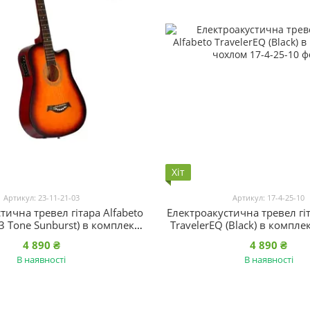
Хіт
Артикул: 23-11-21-03
Артикул: 17-4-25-10
тична тревел гітара Alfabeto
Електроакустична тревел гіт
(3 Tone Sunburst) в комплекті
TravelerEQ (Black) в компле
з чохлом
4 890 ₴
4 890 ₴
В наявності
В наявності