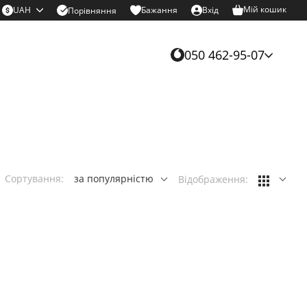
Мій кошик
UAH
Бажання
Вхід
Порівняння
050 462-95-07
Сортування:
за популярністю
Відображення: