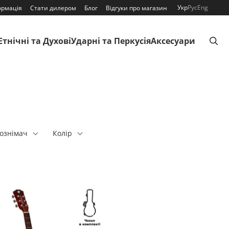
Укр
Рус
Eng
ормація
Стати дилером
Блог
Відгуки про магазин
Етнічні та Духові
Ударні та Перкусія
Аксесуари
ознімач
Колір