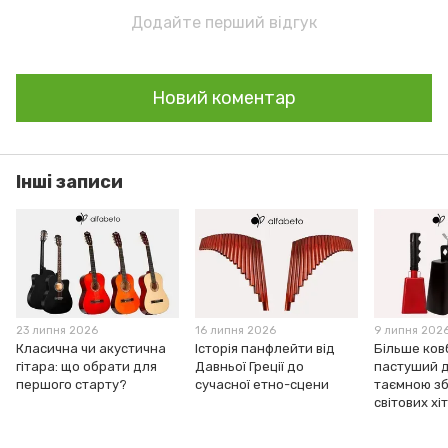
Додайте перший відгук
Новий коментар
Інші записи
23 липня 2026
16 липня 2026
9 липня 202
Класична чи акустична
Історія панфлейти від
Більше ков
гітара: що обрати для
Давньої Греції до
пастуший д
першого старту?
сучасної етно-сцени
таємною з
світових хіт