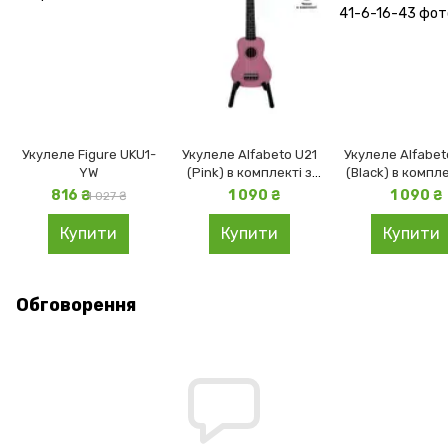
Укулеле Figure UKU1-
Укулеле Alfabeto U21
Укулеле Alfabet
YW
(Pink) в комплекті з
(Black) в компле
чохлом
чохлом
816 ₴
1 090 ₴
1 090 ₴
1 027 ₴
Купити
Купити
Купити
Обговорення