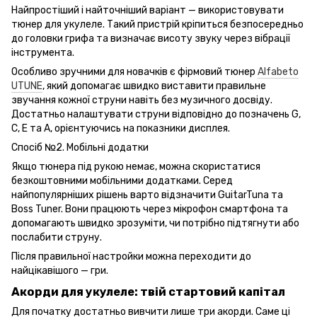
Найпростіший і найточніший варіант — використовувати
тюнер для укулеле. Такий пристрій кріпиться безпосередньо
до головки грифа та визначає висоту звуку через вібрації
інструмента.
Особливо зручними для новачків є фірмовий тюнер
Alfabeto
UTUNE
, який допомагає швидко виставити правильне
звучання кожної струни навіть без музичного досвіду.
Достатньо налаштувати струни відповідно до позначень G,
C, E та A, орієнтуючись на показники дисплея.
Спосіб №2. Мобільні додатки
Якщо тюнера під рукою немає, можна скористатися
безкоштовними мобільними додатками. Серед
найпопулярніших рішень варто відзначити GuitarTuna та
Boss Tuner. Вони працюють через мікрофон смартфона та
допомагають швидко зрозуміти, чи потрібно підтягнути або
послабити струну.
Після правильної настройки можна переходити до
найцікавішого — гри.
Акорди для укулеле: твій стартовий капітал
Для початку достатньо вивчити лише три акорди. Саме ці