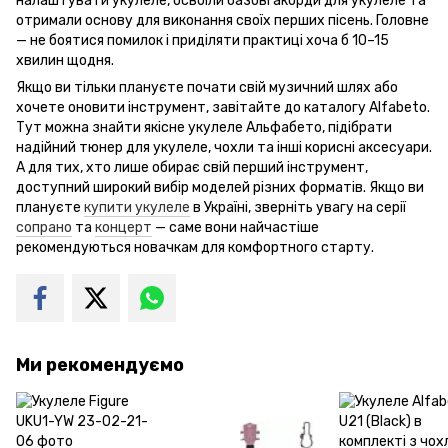
налаштувати укулеле, освоїли базові акорди для укулеле та
отримали основу для виконання своїх перших пісень. Головне
— не боятися помилок і приділяти практиці хоча б 10–15
хвилин щодня.
Якщо ви тільки плануєте почати свій музичний шлях або
хочете оновити інструмент, завітайте до каталогу Alfabeto.
Тут можна знайти якісне укулеле Альфабето, підібрати
надійний тюнер для укулеле, чохли та інші корисні аксесуари.
А для тих, хто лише обирає свій перший інструмент,
доступний широкий вибір моделей різних форматів. Якщо ви
плануєте
купити укулеле
в Україні, зверніть увагу на серії
сопрано
та
концерт
— саме вони найчастіше
рекомендуються новачкам для комфортного старту.
Ми рекомендуємо