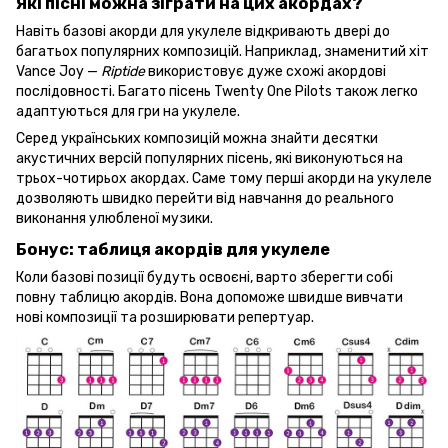
Які пісні можна зіграти на цих акордах?
Навіть базові акорди для укулеле відкривають двері до
багатьох популярних композицій. Наприклад, знаменитий хіт
Vance Joy —
Riptide
використовує дуже схожі акордові
послідовності. Багато пісень Twenty One Pilots також легко
адаптуються для гри на укулеле.
Серед українських композицій можна знайти десятки
акустичних версій популярних пісень, які виконуються на
трьох-чотирьох акордах. Саме тому перші акорди на укулеле
дозволяють швидко перейти від навчання до реального
виконання улюбленої музики.
Бонус: таблиця акордів для укулеле
Коли базові позиції будуть освоєні, варто зберегти собі
повну таблицю акордів. Вона допоможе швидше вивчати
нові композиції та розширювати репертуар.