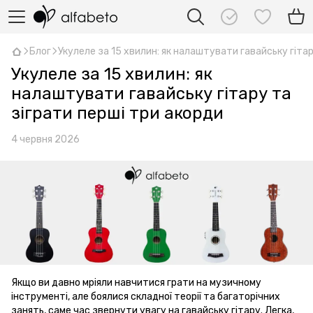
Блог
Укулеле за 15 хвилин: як налаштувати гавайську гітар
Укулеле за 15 хвилин: як
налаштувати гавайську гітару та
зіграти перші три акорди
4 червня 2026
Якщо ви давно мріяли навчитися грати на музичному
інструменті, але боялися складної теорії та багаторічних
занять, саме час звернути увагу на гавайську гітару. Легка,