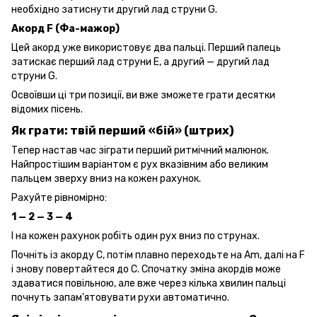
необхідно затиснути другий лад струни G.
Акорд F (Фа-мажор)
Цей акорд уже використовує два пальці. Перший палець
затискає перший лад струни E, а другий — другий лад
струни G.
Освоївши ці три позиції, ви вже зможете грати десятки
відомих пісень.
Як грати: твій перший «бій» (штрих)
Тепер настав час зіграти перший ритмічний малюнок.
Найпростішим варіантом є рух вказівним або великим
пальцем зверху вниз на кожен рахунок.
Рахуйте рівномірно:
1 — 2 — 3 — 4
І на кожен рахунок робіть один рух вниз по струнах.
Почніть із акорду C, потім плавно переходьте на Am, далі на F
і знову повертайтеся до C. Спочатку зміна акордів може
здаватися повільною, але вже через кілька хвилин пальці
почнуть запам'ятовувати рухи автоматично.