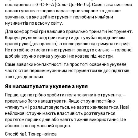
послідовності G–C–E–A (Соль–До–Мі–Ля). Саме така система
налаштування створює характерне яскраве та дзвінке
звучання, за яке цей інструмент полюбили мільйони
музикантів по всьому світу.
Для комфортної гри важливо правильно тримати інструмент.
Корпус укулеле слід притиснути до тулуба передпліччям
правої руки (для правшів), а лівою рукою підтримувати гриф.
Не потрібно стискати інструмент занадто сильно — головне,
щоб він зручно лежав у руках і не ковзав під час гри.
Саме завдяки компактності та простоті освоєння укулеле
часто стає першим музичним інструментом як для підлітків,
так і для дорослих.
Як налаштувати укулеле з нуля
Перше, що потрібно зробити після покупки інструмента, —
правильно його налаштувати. Якщо струни постійно
«пливуть» і розлаштовуються, не варто хвилюватися. Нові
нейлонові струни мають властивість розтягуватися
протягом перших днів або навіть тижнів використання. Це
абсолютно нормальний процес.
Спосіб №1. Тюнер-кліпса