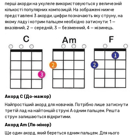
перші акорди на укулеле використовуються у величезній
кількості популярних композицій. На зображені нижче
представлені 3 акорди, цифри позначають яку струну, на
якому ладу і котрим пальцем необхідно затиснути: 1 —
вказівний, 2 — середній, 3 — безіменний, 4 — мізинець.
Акорд C
(До-мажор)
Найпростіший акорд для новачків. Потрібно лише затиснути
третій лад на найтоншій струні A одним пальцем. Решта
струн залишаються відкритими.
Акорд Am (Ля-мінор)
Ще один акорд, який береться одним пальцем. Для нього