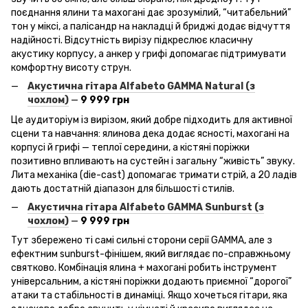
поєднання ялини та махогані дає зрозумілий, “читабельний”
тон у міксі, а палісандр на накладці й бриджі додає відчуття
надійності. Відсутність вирізу підкреслює класичну
акустику корпусу, а анкер у грифі допомагає підтримувати
комфортну висоту струн.
Акустична гітара Alfabeto
GAMMA
Natural
(з
чохлом)
—
9 999 грн
Це аудиторіум із вирізом, який добре підходить для активної
сцени та навчання: ялинова дека додає ясності, махогані на
корпусі й грифі — теплої середини, а кістяні поріжки
позитивно впливають на сустейн і загальну “живість” звуку.
Лита механіка (die-cast) допомагає тримати стрій, а 20 ладів
дають достатній діапазон для більшості стилів.
Акустична гітара Alfabeto
GAMMA
Sunburst
(з
чохлом)
—
9 999 грн
Тут збережено ті самі сильні сторони серії GAMMA, але з
ефектним sunburst-фінішем, який виглядає по-справжньому
святково. Комбінація ялина + махогані робить інструмент
універсальним, а кістяні поріжки додають приємної “дорогої”
атаки та стабільності в динаміці. Якщо хочеться гітари, яка