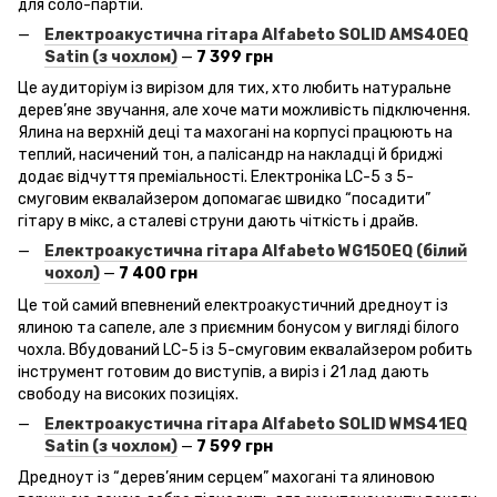
для соло-партій.
Електроакустична гітара Alfabeto
SOLID
AMS
40EQ
Satin
(з чохлом)
—
7 399 грн
Це аудиторіум із вирізом для тих, хто любить натуральне
дерев’яне звучання, але хоче мати можливість підключення.
Ялина на верхній деці та махогані на корпусі працюють на
теплий, насичений тон, а палісандр на накладці й бриджі
додає відчуття преміальності. Електроніка LC-5 з 5-
смуговим еквалайзером допомагає швидко “посадити”
гітару в мікс, а сталеві струни дають чіткість і драйв.
Електроакустична гітара Alfabeto
WG
150EQ
(білий
чохол)
—
7 400 грн
Це той самий впевнений електроакустичний дредноут із
ялиною та сапеле, але з приємним бонусом у вигляді білого
чохла. Вбудований LC-5 із 5-смуговим еквалайзером робить
інструмент готовим до виступів, а виріз і 21 лад дають
свободу на високих позиціях.
Електроакустична гітара Alfabeto
SOLID
WMS
41EQ
Satin
(з чохлом)
—
7 599 грн
Дредноут із “дерев’яним серцем” махогані та ялиновою