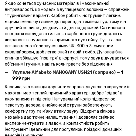
Якщо хочеться сучасних матеріалів і максимальної
витривалості, ця модель з вуглецевого волокна — справжній
“туринговий” варіант. Карбон робить інструмент легким,
міцним і менш чутливим до перепадів температур, тому він
зручний не лише для дому, а й для подорожей. Сатинована
поверхня виглядає стильно, а карбонові струни додають
яскравості звучанню та приємного сустейну. Тут також
встановлено п’єзозвукознімач UK-300 з 3-смуговим
еквалайзером, щоб легко знайти свій тембр. Дугоподібна
спинка збільшує “повітря” в корпусі, тому звук відчувається
об’ємним і гучним, навіть коли граєте без підсилення.
Укулеле Alfabeto
MAHOGANY
USM
21 (сопрано)
—
1
999 грн
Класика, яка завжди доречна: сопрано-укулеле з корпусом із
махогані має теплий, приємний характер і добре “сідає” в
акомпанемент під спів. Натуральний колір підкреслює
текстуру дерева, а нейлонові струни забезпечують
комфортну гру та м’яку атаку звуку. Відкрита кілкова
механіка дає точне налаштування і дозволяє сміливо
експериментувати з ладом, а компактність робить
інструмент ідеальним для прогулянок, поїздок і домашніх
вечорів із музикою.