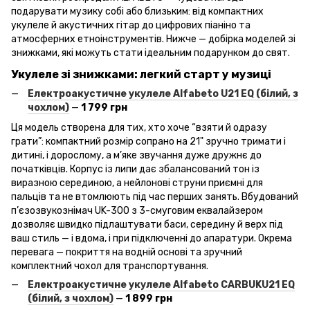
подарувати музику собі або близьким: від компактних
укулеле й акустичних гітар до цифрових піаніно та
атмосферних етноінструментів. Нижче — добірка моделей зі
знижками, які можуть стати ідеальним подарунком до свят.
Укулеле зі знижками: легкий старт у музиці
Електроакустичне укулеле Alfabeto
U
21 EQ
(білий, з
чохлом)
—
1 799 грн
Ця модель створена для тих, хто хоче “взяти й одразу
грати”: компактний розмір сопрано на 21" зручно тримати і
дитині, і дорослому, а м’яке звучання дуже дружнє до
початківців. Корпус із липи дає збалансований тон із
виразною серединою, а нейлонові струни приємні для
пальців та не втомлюють під час перших занять. Вбудований
п’єзозвукознімач UK-300 з 3-смуговим еквалайзером
дозволяє швидко підлаштувати баси, середину й верх під
ваш стиль — і вдома, і при підключенні до апаратури. Окрема
перевага — покриття на водній основі та зручний
комплектний чохол для транспортування.
Електроакустичне укулеле Alfabeto
CARBUKU
21 EQ
(білий, з чохлом)
—
1 899 грн