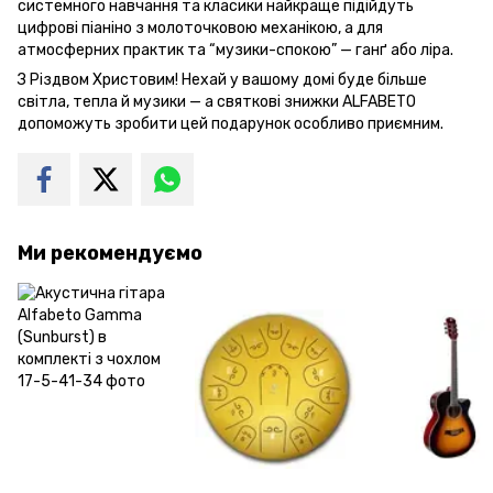
системного навчання та класики найкраще підійдуть
цифрові піаніно з молоточковою механікою, а для
атмосферних практик та “музики-спокою” — ганґ або ліра.
З Різдвом Христовим! Нехай у вашому домі буде більше
світла, тепла й музики — а святкові знижки ALFABETO
допоможуть зробити цей подарунок особливо приємним.
Ми рекомендуємо