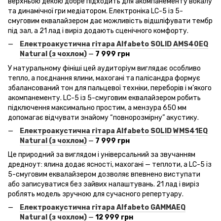
верхньою декою добре підходить для акомпанементу вокалу
та динамічної гри медіатором. Електроніка LC-5 із 5-
смуговим еквалайзером дає можливість відшліфувати тембр
під зал, а 21 лад і виріз додають сценічного комфорту.
Електроакустична гітара Alfabeto
SOLID
AMS
40EQ
Natural
(з чохлом)
—
7 999 грн
У натуральному фініші цей аудиторіум виглядає особливо
тепло, а поєднання ялини, махогані та палісандра формує
збалансований тон для пальцевої техніки, переборів і м’якого
акомпанементу. LC-5 із 5-смуговим еквалайзером робить
підключення максимально простим, а мензура 650 мм
допомагає відчувати знайому “повнорозмірну” акустику.
Електроакустична гітара Alfabeto
SOLID
WMS
41EQ
Natural
(з чохлом)
—
7 999 грн
Це природний за виглядом і універсальний за звучанням
дредноут: ялина додає ясності, махогані — теплоти, а LC-5 із
5-смуговим еквалайзером дозволяє впевнено виступати
або записуватися без зайвих налаштувань. 21 лад і виріз
роблять модель зручною для сучасного репертуару.
Електроакустична гітара Alfabeto
GAMMAEQ
Natural
(з чохлом)
—
12 999 грн