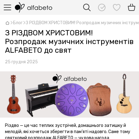
Блог
З РІЗДВОМ ХРИСТОВИМ! Розпродаж музичних інструм
З РІЗДВОМ ХРИСТОВИМ!
Розпродаж музичних інструментів
ALFABETO до свят
25 грудня 2025
Різдво — це час теплих зустрічей, домашнього затишку й
мелодій, які хочеться зберегти в пам’яті надовго. Саме тому
святковий розпродаж ALFABETO — чудова нагода