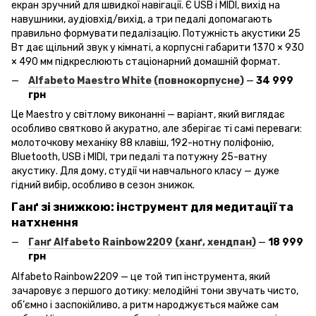
екран зручний для швидкої навігації. Є USB і MIDI, вихід на
навушники, аудіовхід/вихід, а три педалі допомагають
правильно формувати педалізацію. Потужність акустики 25
Вт дає щільний звук у кімнаті, а корпусні габарити 1370 × 930
× 490 мм підкреслюють стаціонарний домашній формат.
Alfabeto
Maestro
White
(повнокорпусне)
—
34 999
грн
Це Maestro у світлому виконанні — варіант, який виглядає
особливо святково й акуратно, але зберігає ті самі переваги:
молоточкову механіку 88 клавіш, 192-нотну поліфонію,
Bluetooth, USB і MIDI, три педалі та потужну 25-ватну
акустику. Для дому, студії чи навчального класу — дуже
гідний вибір, особливо в сезон знижок.
Ганґ зі знижкою: інструмент для медитації та
натхнення
Ганґ Alfabeto
Rainbow
2209 (ханґ, хендпан)
—
18 999
грн
Alfabeto Rainbow2209 — це той тип інструмента, який
зачаровує з першого дотику: мелодійні тони звучать чисто,
об’ємно і заспокійливо, а ритм народжується майже сам