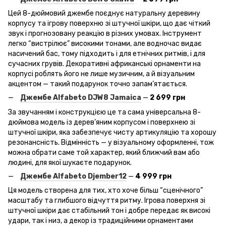
Цей 8-дюймовий джембе поєднує натуральну деревину
корпусу та ігрову поверхню зі штучної шкіри, що дає чіткий
звук і прогнозовану реакцію в різних умовах. Інструмент
легко “вистрілює” високими тонами, але водночас видає
насичений бас, тому підходить і для етнічних ритмів, і для
сучасних грувів. Декоративні африканські орнаменти на
корпусі роблять його не лише музичним, а й візуальним
акцентом — такий подарунок точно запам’ятається.
Джембе Alfabeto
DJW
8 Jamaica
—
2 699 грн
За звучанням і конструкцією це та сама універсальна 8-
дюймова модель із дерев’яним корпусом і поверхнею зі
штучної шкіри, яка забезпечує чисту артикуляцію та хорошу
резонансність. Відмінність — у візуальному оформленні, тож
можна обрати саме той характер, який ближчий вам або
людині, для якої шукаєте подарунок.
Джембе Alfabeto
Djember
12
—
4 999 грн
Ця модель створена для тих, хто хоче більш “сценічного”
масштабу та глибшого відчуття ритму. Ігрова поверхня зі
штучної шкіри дає стабільний тон і добре передає як високі
удари, так і низ, а декор із традиційними орнаментами