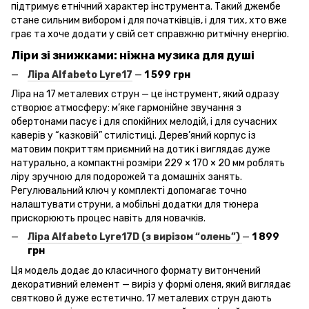
підтримує етнічний характер інструмента. Такий джембе
стане сильним вибором і для початківців, і для тих, хто вже
грає та хоче додати у свій сет справжню ритмічну енергію.
Ліри зі знижками: ніжна музика для душі
Ліра Alfabeto
Lyre
17
—
1 599 грн
Ліра на 17 металевих струн — це інструмент, який одразу
створює атмосферу: м’яке гармонійне звучання з
обертонами пасує і для спокійних мелодій, і для сучасних
каверів у “казковій” стилістиці. Дерев’яний корпус із
матовим покриттям приємний на дотик і виглядає дуже
натурально, а компактні розміри 229 × 170 × 20 мм роблять
ліру зручною для подорожей та домашніх занять.
Регулювальний ключ у комплекті допомагає точно
налаштувати струни, а мобільні додатки для тюнера
прискорюють процес навіть для новачків.
Ліра Alfabeto
Lyre
17D
(з вирізом “олень”)
—
1 899
грн
Ця модель додає до класичного формату витончений
декоративний елемент — виріз у формі оленя, який виглядає
святково й дуже естетично. 17 металевих струн дають