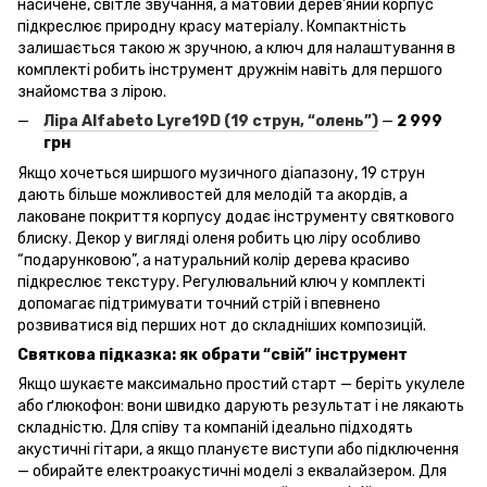
насичене, світле звучання, а матовий дерев’яний корпус
підкреслює природну красу матеріалу. Компактність
залишається такою ж зручною, а ключ для налаштування в
комплекті робить інструмент дружнім навіть для першого
знайомства з лірою.
Ліра Alfabeto
Lyre
19D
(19 струн, “олень”)
—
2 999
грн
Якщо хочеться ширшого музичного діапазону, 19 струн
дають більше можливостей для мелодій та акордів, а
лаковане покриття корпусу додає інструменту святкового
блиску. Декор у вигляді оленя робить цю ліру особливо
“подарунковою”, а натуральний колір дерева красиво
підкреслює текстуру. Регулювальний ключ у комплекті
допомагає підтримувати точний стрій і впевнено
розвиватися від перших нот до складніших композицій.
Святкова підказка: як обрати “свій” інструмент
Якщо шукаєте максимально простий старт — беріть укулеле
або ґлюкофон: вони швидко дарують результат і не лякають
складністю. Для співу та компаній ідеально підходять
акустичні гітари, а якщо плануєте виступи або підключення
— обирайте електроакустичні моделі з еквалайзером. Для