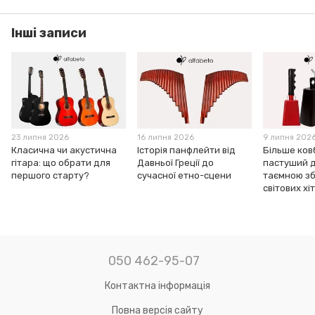
Інші записи
23 липня 2026
16 липня 2026
9 липня 202
Класична чи акустична
Історія панфлейти від
Більше ков
гітара: що обрати для
Давньої Греції до
пастуший д
першого старту?
сучасної етно-сцени
таємною з
світових хіт
050 462-95-07
Контактна інформація
Повна версія сайту