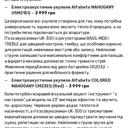
Електроакустичне укулеле Alfabeto
MAHOGANY
USM
21EQ
—
2 999 грн
Ця версія махогані-укулеле створена для тих, кому потрібна
універсальність: вдома воно звучить тепло й природно, а за
потреби легко підключається до апаратури.
П’єзозвукознімач UK-300 із регуляторами BASS, MIDD і
TREBLE дає швидкий контроль тембру, що особливо корисно
для репетицій, невеликих виступів або запису. Нейлонові
струни залишаються максимально комфортними для пальців,
а відкрита механіка допомагає точно тримати стрій.
Живлення передбачено від двох батарейок CR2032 —
практичне рішення для мобільного формату.
Електроакустичне укулеле Alfabeto
COLORED
MAHOGANY
CM
23EQ
(Red
)
—
3 999 грн
Коли потрібен яскравий візуальний акцент і інструмент “з
настроєм”, ця модель на 23" виглядає ефектно та звучить
по-дорослому. Червоне дерево додає теплоти й
насиченості, а п’єзозвукознімач UK-300 із трисмуговим
еквалайзером допомагає швидко підлаштувати звучання під
сцену, репетицію чи запис. Нейлонові струни зручні для