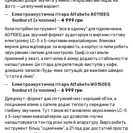
однаково добре звучить у кімнаті й красиво виглядає на
фото — це влучний варіант.
Електроакустична гітара Alfabeto
AG
110EQ
Sunburst
(з чохлом)
—
4 999 грн
Коли потрібен інструмент “все в одному” для підключення,
AG110EQ дає зручний формат аудиторіум із вирізом і готову
електроніку LC-5 з 5-смуговим еквалайзером. Ялинова
верхня дека відповідає за яскравість, а корпус із липи робить
звук рівним і легким для контролю. Гриф із катальпи
приємний у хваті, а литі кілки й анкер додають стабільності в
налаштуванні. Це гітара для репетицій, виступів у кафе,
домашніх записів і будь-яких ситуацій, де важливо швидко
“стати в лінію”.
Електроакустична гітара Alfabeto
WG
150EQ
Sunburst
(з чохлом)
—
6 999 грн
Дредноут-формат дає потужний низ і хороший об’єм, а
поєднання ялини з сапеле додає теплоту середини та
глибину звучання. Тут також встановлено звукознімач LC-5
з 5-смуговим еквалайзером, що дозволяє гнучко
налаштовувати тон під різні зали й апаратуру. Виріз робить
інструмент більш “сценічним”, а 21 лад дає достатній простір