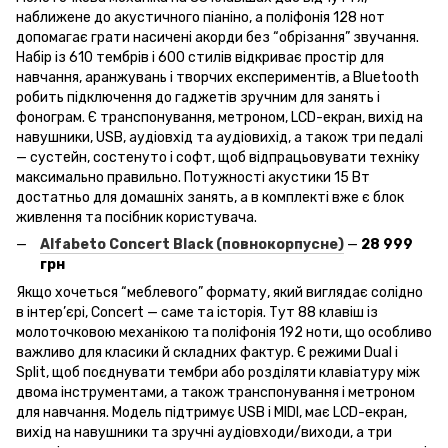
наближене до акустичного піаніно, а поліфонія 128 нот
допомагає грати насичені акорди без “обрізання” звучання.
Набір із 610 тембрів і 600 стилів відкриває простір для
навчання, аранжувань і творчих експериментів, а Bluetooth
робить підключення до гаджетів зручним для занять і
фонограм. Є транспонування, метроном, LCD-екран, вихід на
навушники, USB, аудіовхід та аудіовихід, а також три педалі
— сустейн, состенуто і софт, щоб відпрацьовувати техніку
максимально правильно. Потужності акустики 15 Вт
достатньо для домашніх занять, а в комплекті вже є блок
живлення та посібник користувача.
Alfabeto
Concert
Black
(повнокорпусне)
—
28 999
грн
Якщо хочеться “меблевого” формату, який виглядає солідно
в інтер’єрі, Concert — саме та історія. Тут 88 клавіш із
молоточковою механікою та поліфонія 192 ноти, що особливо
важливо для класики й складних фактур. Є режими Dual і
Split, щоб поєднувати тембри або розділяти клавіатуру між
двома інструментами, а також транспонування і метроном
для навчання. Модель підтримує USB і MIDI, має LCD-екран,
вихід на навушники та зручні аудіовходи/виходи, а три