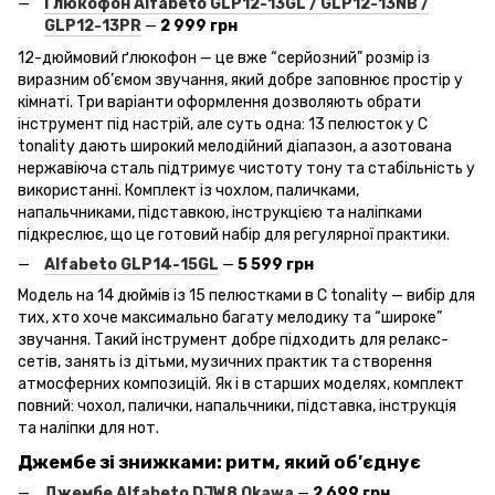
Ґлюкофон Alfabeto
GLP
12-13GL
/ GLP
12-13NB
/
GLP
12-13PR
—
2 999 грн
12-дюймовий ґлюкофон — це вже “серйозний” розмір із
виразним об’ємом звучання, який добре заповнює простір у
кімнаті. Три варіанти оформлення дозволяють обрати
інструмент під настрій, але суть одна: 13 пелюсток у C
tonality дають широкий мелодійний діапазон, а азотована
нержавіюча сталь підтримує чистоту тону та стабільність у
використанні. Комплект із чохлом, паличками,
напальчниками, підставкою, інструкцією та наліпками
підкреслює, що це готовий набір для регулярної практики.
Alfabeto
GLP
14-15GL
—
5 599 грн
Модель на 14 дюймів із 15 пелюстками в C tonality — вибір для
тих, хто хоче максимально багату мелодику та “широке”
звучання. Такий інструмент добре підходить для релакс-
сетів, занять із дітьми, музичних практик та створення
атмосферних композицій. Як і в старших моделях, комплект
повний: чохол, палички, напальчники, підставка, інструкція
та наліпки для нот.
Джембе зі знижками: ритм, який об’єднує
Джембе Alfabeto
DJW
8 Okawa
—
2 699 грн