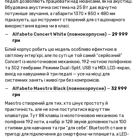
педалі дозволяють працювати над нюансами, як на акустиці.
Вбудована акустична система на 25 Вт дає відчутно
потужніше звучання, а габарити 1370 × 850 × 480 мм
підказують, що інструмент створений для стаціонарного
використання вдома чи в класі.
Alfabeto
Concert
White
(повнокорпусне)
—
29 999
грн
Білий корпус робить цю модель особливо ефектною в
світлому інтер’єрі, але по суті це той самий “серйозний”
Concert із молоточковою механікою, 192-нотною поліфонією
та 302 тембрами. Режими Dual і Split, USB та MIDI, LCD-екран,
вихід на навушники й три педалі — усе на місці для
системних занять і живої гри без компромісів.
Alfabeto
Maestro
Black
(повнокорпусне)
—
32 999
грн
Maestro створений для тих, хто цінує простоту й
практичність, але не хоче поступатися відчуттям
клавіатури. Тут 88 клавіш із молоточковою механікою та
поліфонія 192 ноти, а набір зі 128 звуків доповнюється 100
стилями для навчання та гри “для себе”. Bluetooth стане в
пригоді для підключення до смартфона чи планшета, а LED-