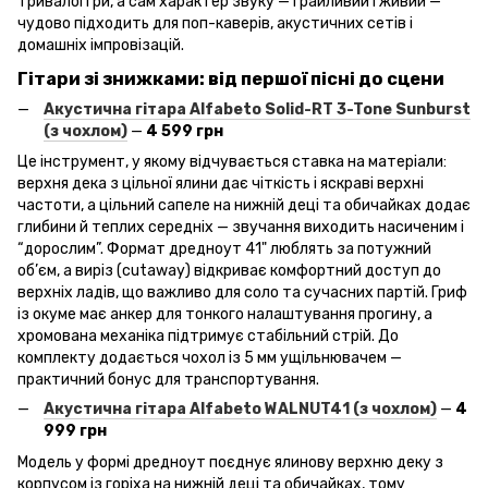
тривалої гри, а сам характер звуку — грайливий і живий —
чудово підходить для поп-каверів, акустичних сетів і
домашніх імпровізацій.
Гітари зі знижками: від першої пісні до сцени
Акустична гітара Alfabeto
Solid
-RT
3-Tone
Sunburst
(з чохлом)
—
4 599 грн
Це інструмент, у якому відчувається ставка на матеріали:
верхня дека з цільної ялини дає чіткість і яскраві верхні
частоти, а цільний сапеле на нижній деці та обичайках додає
глибини й теплих середніх — звучання виходить насиченим і
“дорослим”. Формат дредноут 41" люблять за потужний
об’єм, а виріз (cutaway) відкриває комфортний доступ до
верхніх ладів, що важливо для соло та сучасних партій. Гриф
із окуме має анкер для тонкого налаштування прогину, а
хромована механіка підтримує стабільний стрій. До
комплекту додається чохол із 5 мм ущільнювачем —
практичний бонус для транспортування.
Акустична гітара Alfabeto
WALNUT
41 (з чохлом)
—
4
999 грн
Модель у формі дредноут поєднує ялинову верхню деку з
корпусом із горіха на нижній деці та обичайках, тому