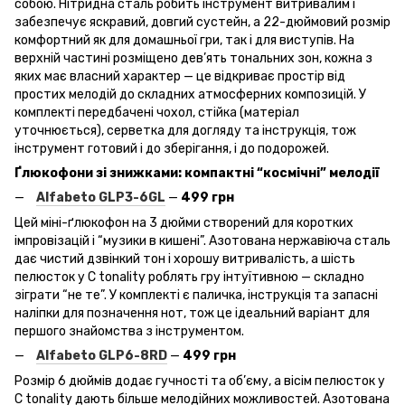
собою. Нітридна сталь робить інструмент витривалим і
забезпечує яскравий, довгий сустейн, а 22-дюймовий розмір
комфортний як для домашньої гри, так і для виступів. На
верхній частині розміщено дев’ять тональних зон, кожна з
яких має власний характер — це відкриває простір від
простих мелодій до складних атмосферних композицій. У
комплекті передбачені чохол, стійка (матеріал
уточнюється), серветка для догляду та інструкція, тож
інструмент готовий і до зберігання, і до подорожей.
Ґлюкофони зі знижками: компактні “космічні” мелодії
Alfabeto
GLP
3-6GL
—
499 грн
Цей міні-ґлюкофон на 3 дюйми створений для коротких
імпровізацій і “музики в кишені”. Азотована нержавіюча сталь
дає чистий дзвінкий тон і хорошу витривалість, а шість
пелюсток у C tonality роблять гру інтуїтивною — складно
зіграти “не те”. У комплекті є паличка, інструкція та запасні
наліпки для позначення нот, тож це ідеальний варіант для
першого знайомства з інструментом.
Alfabeto
GLP
6-8RD
—
499 грн
Розмір 6 дюймів додає гучності та об’єму, а вісім пелюсток у
C tonality дають більше мелодійних можливостей. Азотована