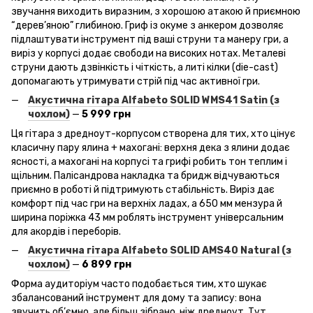
звучання виходить виразним, з хорошою атакою й приємною
“дерев’яною” глибиною. Гриф із окуме з анкером дозволяє
підлаштувати інструмент під ваші струни та манеру гри, а
виріз у корпусі додає свободи на високих нотах. Металеві
струни дають дзвінкість і чіткість, а литі кілки (die-cast)
допомагають утримувати стрій під час активної гри.
Акустична гітара Alfabeto
SOLID
WMS
41 Satin
(з
чохлом)
—
5 999 грн
Ця гітара з дредноут-корпусом створена для тих, хто цінує
класичну пару ялина + махогані: верхня дека з ялини додає
ясності, а махогані на корпусі та грифі робить тон теплим і
щільним. Палісандрова накладка та бридж відчуваються
приємно в роботі й підтримують стабільність. Виріз дає
комфорт під час гри на верхніх ладах, а 650 мм мензура й
ширина поріжка 43 мм роблять інструмент універсальним
для акордів і переборів.
Акустична гітара Alfabeto
SOLID
AMS
40 Natural
(з
чохлом)
—
6 899 грн
Форма аудиторіум часто подобається тим, хто шукає
збалансований інструмент для дому та запису: вона
звучить об’ємно, але більш зібрано, ніж дредноут. Тут