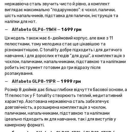
нержавіюча сталь звучить чисто й рівно, а комплект
виглядає максимально “подарунково”: є чохол, палички,
шість напальчників, підставка для паличок, інструкція та
наліпки для нот.
Alfabeto
GLP
6-11WH
—
1 699 грн
Ця модель також має 6-дюймовий корпус, але вже з 11
пелюстками, тому мелодика стає ще цікавішою та
різноманітнішою. C tonality добре підходить і для дитячого
навчання, і для дорослих етюдів “для душі”, а комплектація з
чохлом, паличками, напальчниками, підставкою та наліпками
робить інструмент готовим до гри відразу після
розпакування.
Alfabeto
GLP
8-11PR
—
1 999 грн
Розмір 8 дюймів дає більш глибоке відчуття басової основи, а
11 пелюсток у F tonality створюють теплий, медитативний
характер. Азотована нержавіюча сталь забезпечує
довговічність, а розширена комплектація з чохлом,
паличками, напальчниками, підставкою та наліпками
ідеально підходить як для навчання, так і для виступів у
камерному форматі.