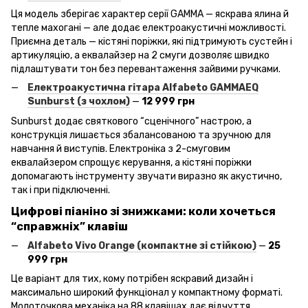
Ця модель зберігає характер серії GAMMA — яскрава ялина й
тепле махогані — але додає електроакустичні можливості.
Приємна деталь — кістяні поріжки, які підтримують сустейн і
артикуляцію, а еквалайзер на 2 смуги дозволяє швидко
підлаштувати тон без перевантаження зайвими ручками.
Електроакустична гітара Alfabeto
GAMMAEQ
Sunburst
(з чохлом)
—
12 999 грн
Sunburst додає святкового “сценічного” настрою, а
конструкція лишається збалансованою та зручною для
навчання й виступів. Електроніка з 2-смуговим
еквалайзером спрощує керування, а кістяні поріжки
допомагають інструменту звучати виразно як акустично,
так і при підключенні.
Цифрові піаніно зі знижками: коли хочеться
“справжніх” клавіш
Alfabeto
Vivo
Orange
(компактне зі стійкою)
—
25
999 грн
Це варіант для тих, кому потрібен яскравий дизайн і
максимально широкий функціонал у компактному форматі.
Молоточкова механіка на 88 клавішах дає відчуття,