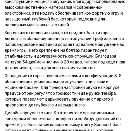
конструкции и мощного звучания. Благодаря использованию
высококачественных материалов и современной
электроники, эта модель обеспечивает комфортную игру и
насыщенный, глубокий бас, который подходит для
различных музыкальных стилей.
Корпус изготовлен из липы, что придает бас-гитаре
легкость и сбалансированность в звучании. Гриф из клена с
палисандровой накладкой создает идеальное ощущение во
время игры, а его крепление на болтах гарантирует
стабильность и долговечность конструкции. Благодаря
мензуре 34 дюйма и наличию 20 ладов, гитара подходит как
для новичков, так и для опытных музыкантов.
Оснащение гитары звукоснимателями в конфигурации S-S
обеспечивает универсальное звучание с чистыми и
мощными басами. Для тонкой настройки звука на корпусе
предусмотрен регулятор громкости и две ручки тембра,
которые позволяют варьировать звучание от яркого и
прорезного до глубокого и насыщенного.
Дизайн корпуса в стиле Stratocaster с эргономичными
контурами обеспечивает комфорт и свободу движений во
время игры. Благодаря классическому цвету Sunburst бас-
гитара имеет стильный и универсальный вид, который