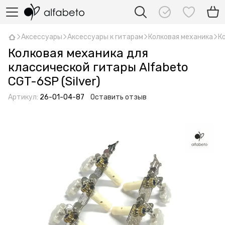
Аксессуары
Аксессуары к гитарам
Колковая механика
К
Колковая механика для
классической гитары Alfabeto
CGT-6SP (Silver)
Артикул:
26-01-04-87
Оставить отзыв