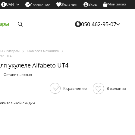
Мой заказ
UAH
Желания
Вход
Сравнение
050 462-95-07
уары
ры к гитарам
Колковая механика
eto UT4
ля укулеле Alfabeto UT4
Оставить отзыв
К сравнению
В желания
опительной скидки