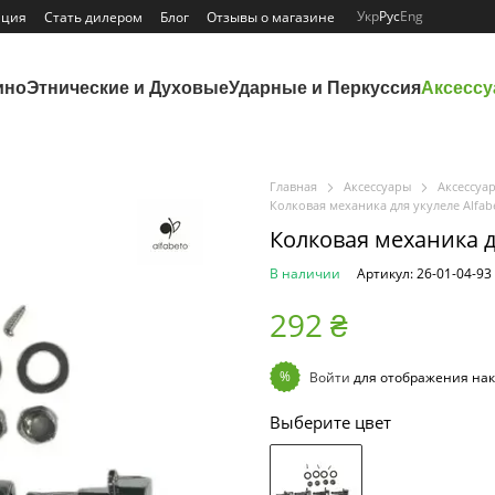
Укр
Рус
Eng
ация
Стать дилером
Блог
Отзывы о магазине
ино
Этнические и Духовые
Ударные и Перкуссия
Аксесс
Главная
Аксессуары
Аксессуа
Колковая механика для укулеле Alfab
Колковая механика д
В наличии
Артикул: 26-01-04-93
292 ₴
%
Войти
для отображения нак
Выберите цвет