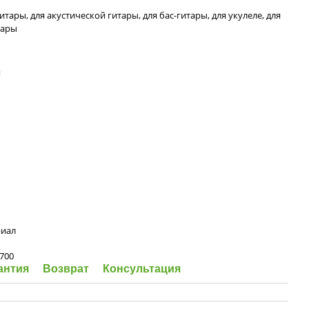
гитары, для акустической гитары, для бас-гитары, для укулеле, для
тары
я
иал
 700
антия
Возврат
Консультация