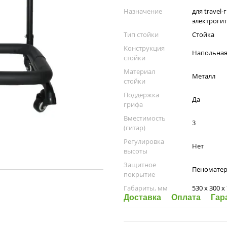
Назначение
для travel-
электроги
Тип стойки
Стойка
Конструкция
Напольна
стойки
Материал
Металл
стойки
Поддержка
Да
грифа
Вместимость
3
(гитар)
Регулировка
Нет
высоты
Защитное
Пеноматер
покрытие
Габариты, мм
530 x 300 x
Доставка
Оплата
Гар