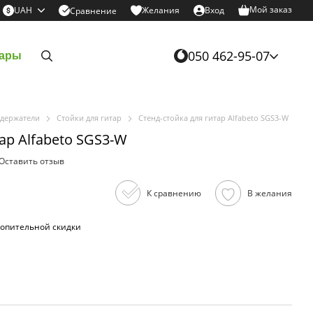
Мой заказ
UAH
Желания
Вход
Сравнение
050 462-95-07
уары
 держатели
Стойки для гитар
Стенд-стойка для гитар Alfabeto SGS3-W
ар Alfabeto SGS3-W
Оставить отзыв
К сравнению
В желания
опительной скидки