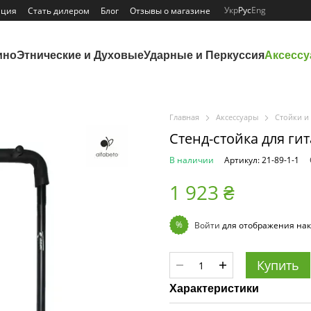
Укр
Рус
Eng
ация
Стать дилером
Блог
Отзывы о магазине
ино
Этнические и Духовые
Ударные и Перкуссия
Аксесс
Главная
Аксессуары
Стойки и
Стенд-стойка для гит
В наличии
Артикул: 21-89-1-1
1 923 ₴
%
Войти
для отображения нак
Купить
Характеристики