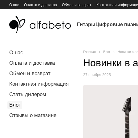
Перейти к основному контенту
О нас
Оплата и доставка
Обмен и возврат
Контактная информац
Гитары
Цифровые пиан
О нас
Главная
Блог
Новинки в ас
Новинки в а
Оплата и доставка
Обмен и возврат
27 ноября 2025
Контактная информация
Стать дилером
Блог
Отзывы о магазине