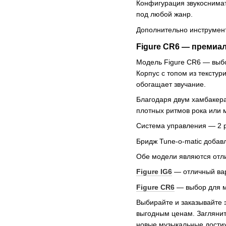
Конфигурация звукоснимат
под любой жанр.
Дополнительно инструмент
Figure CR6 — премиа
Модель Figure CR6 — выбо
Корпус с топом из тексту
обогащает звучание.
Благодаря двум хамбакера
плотных ритмов рока или м
Система управления — 2 р
Бридж Tune-o-matic добав
Обе модели являются отл
Figure IG6
— отличный вар
Figure CR6
— выбор для му
Выбирайте и заказывайте 
выгодным ценам. Загляните
новые музыкальные достиж