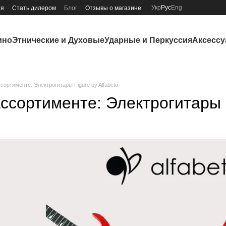
Укр
Рус
Eng
ия
Стать дилером
Блог
Отзывы о магазине
ино
Этнические и Духовые
Ударные и Перкуссия
Аксесс
сортименте: Электрогитары Figure by Alfabeto
ссортименте: Электрогитары F