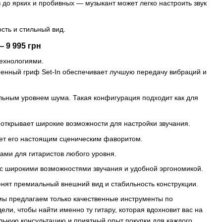
до ярких и пробивных — музыкант может легко настроить звук
сть и стильный вид.
 9 995 грн
технологиями.
еенный гриф Set-In обеспечивает лучшую передачу вибраций и
льным уровнем шума. Такая конфигурация подходит как для
открывает широкие возможности для настройки звучания.
ает его настоящим сценическим фаворитом.
ми для гитаристов любого уровня.
 с широкими возможностями звучания и удобной эргономикой.
енят премиальный внешний вид и стабильность конструкции.
 мы предлагаем только качественные инструменты по
ели, чтобы найти именно ту гитару, которая вдохновит вас на
ьную консультацию и приятный опыт покупки для каждого