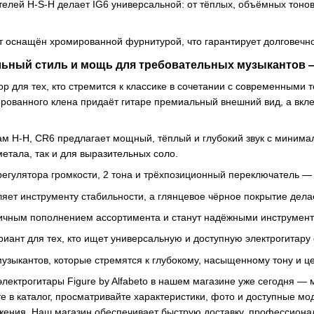
елей H-S-H делает IG6 универсальной: от тёплых, объёмных тонов 
 оснащён хромированной фурнитурой, что гарантирует долговечно
льный стиль и мощь для требовательных музыкантов —
р для тех, кто стремится к классике в сочетании с современными 
рированного клена придаёт гитаре премиальный внешний вид, а вкл
м H-H, CR6 предлагает мощный, тёплый и глубокий звук с минима
етала, так и для выразительных соло.
егулятора громкости, 2 тона и трёхпозиционный переключатель — 
ляет инструменту стабильности, а глянцевое чёрное покрытие дел
ичным пополнением ассортимента и станут надёжными инструмента
иант для тех, кто ищет универсальную и доступную электрогитару
зыкантов, которые стремятся к глубокому, насыщенному тону и ц
электрогитары Figure by Alfabeto в нашем магазине уже сегодня —
 в каталог, просматривайте характеристики, фото и доступные мод
ения. Наш магазин обеспечивает быструю доставку, профессионал