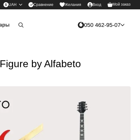
Мой заказ
Сравнение
UAH
Желания
Вход
050 462-95-07
уары
igure by Alfabeto