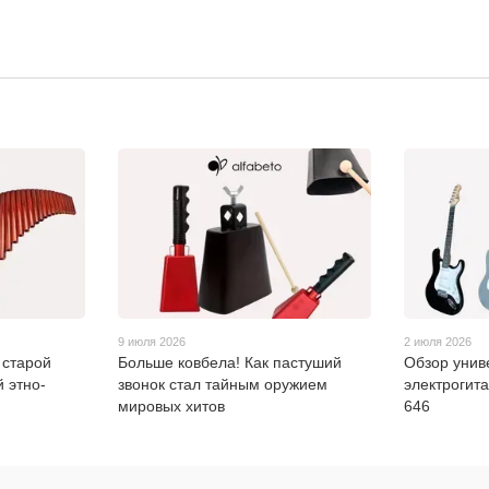
9 июля 2026
2 июля 2026
 старой
Больше ковбела! Как пастуший
Обзор унив
 этно-
звонок стал тайным оружием
электрогита
мировых хитов
646