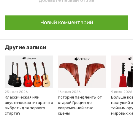
Добавьте первый отзыв
Новый комментарий
Другие записи
23 июля 2026
16 июля 2026
9 июля 2026
Классическая или
История панфлейты от
Больше ков
акустическая гитара: что
старой Греции до
пастуший з
выбрать для первого
современной этно-
тайным ор
старта?
сцены
мировых х