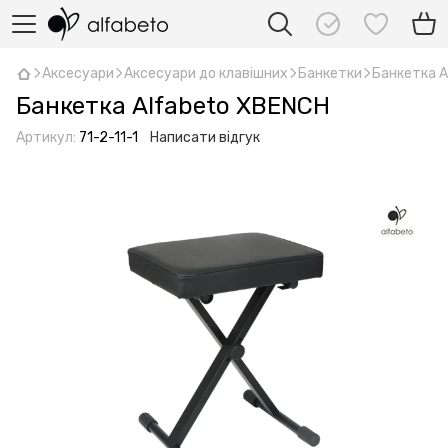
Аксесуари
Аксесуари до клавішних
Банкетки
Банкетка A
Банкетка Alfabeto XBENCH
Артикул:
71-2-11-1
Написати відгук