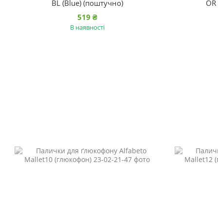
BL (Blue) (поштучно)
OR 
519 ₴
В наявності