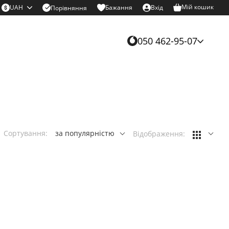
Мій кошик
UAH
Бажання
Вхід
Порівняння
050 462-95-07
Сортування:
за популярністю
Відображення: