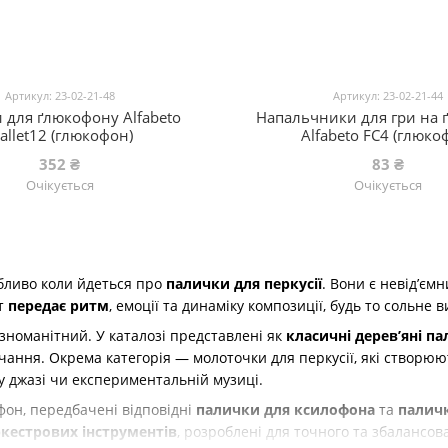
Артикул: 23-02-21-48
Артикул: 23-02-21-44
 для ґлюкофону Alfabeto
Напальчники для гри на 
allet12 (глюкофон)
Alfabeto FC4 (глюко
352 ₴
83 ₴
Очікується
Очікується
обливо коли йдеться про
палички для перкусії
. Вони є невід’єм
нт
передає ритм
, емоції та динаміку композиції, будь то сольне 
номанітний. У каталозі представлені як
класичні дерев’яні п
учання. Окрема категорія — молоточки для перкусії, які створюю
у джазі чи експериментальній музиці.
фон, передбачені відповідні
палички для ксилофона
та
палич
кестрових інструментів
, розроблені для точного та збалансов