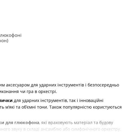
ґлюкофоні
фон)
ним аксесуаром для ударних інструментів і безпосередньо
виконання чи гра в оркестрі.
алички
для ударних інструментів, так і інноваційні
ть м’які та об’ємні тони. Також популярністю користуються
ки для глюкофона
, які враховують матеріал та будову
аного звуку в складі ансамблю або симфонічного оркестру.