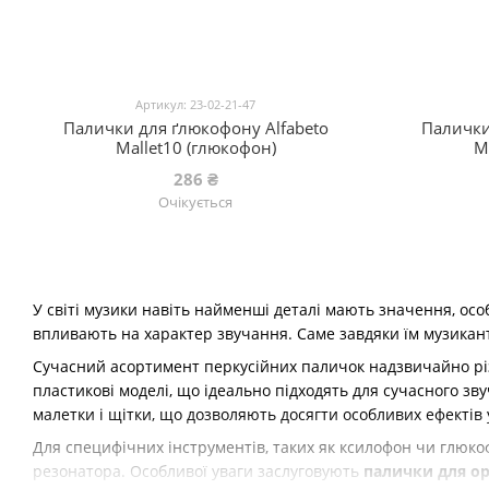
Артикул: 23-02-21-47
Палички для ґлюкофону Alfabeto
Палички
Mallet10 (глюкофон)
M
286 ₴
Очікується
У світі музики навіть найменші деталі мають значення, ос
впливають на характер звучання. Саме завдяки їм музика
Сучасний асортимент перкусійних паличок надзвичайно різ
пластикові моделі, що ідеально підходять для сучасного зв
малетки і щітки, що дозволяють досягти особливих ефектів 
Для специфічних інструментів, таких як ксилофон чи глюко
резонатора. Особливої уваги заслуговують
палички для ор