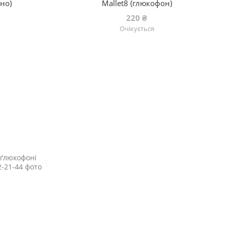
чно)
Mallet8 (глюкофон)
220 ₴
Очікується