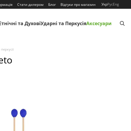
Укр
Рус
Eng
ормація
Стати дилером
Блог
Відгуки про магазин
Етнічні та Духові
Ударні та Перкусія
Аксесуари
 перкусії
eto