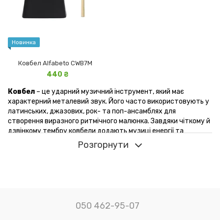
Новинка
Ковбел Alfabeto CWB7M
440 ₴
Ковбел
– це ударний музичний інструмент, який має
характерний металевий звук. Його часто використовують у
латинських, джазових, рок- та поп-ансамблях для
створення виразного ритмічного малюнка. Завдяки чіткому й
дзвінкому тембру ковбели додають музиці енергії та
динаміки.
Розгорнути
Цей інструмент ідеально підходить як
для навчання
, так і
для
живих виступів
. Ковбели допомагають
відпрацьовувати ритм, роблять аранжування більш
насиченим і надають композиціям неповторного звучання. Їх
використовують як ударники-початківці, так і професійні
музиканти.
050 462-95-07
Переваги інструмента