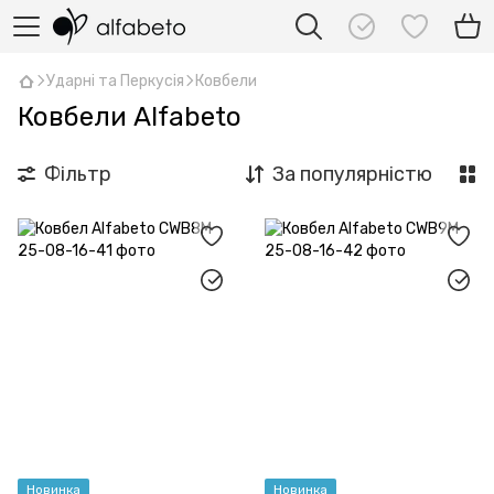
Ударні та Перкусія
Ковбели
Ковбели Alfabeto
Фільтр
За популярністю
Новинка
Новинка