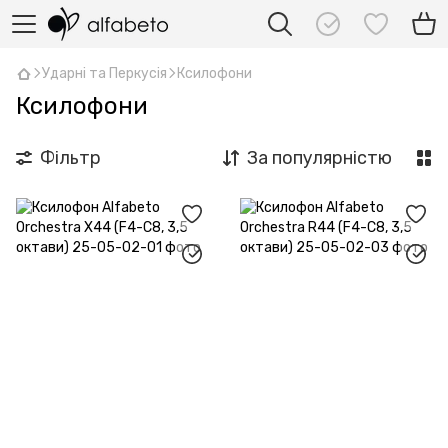
Ударні та Перкусія
Ксилофони
Ксилофони
Фільтр
За популярністю