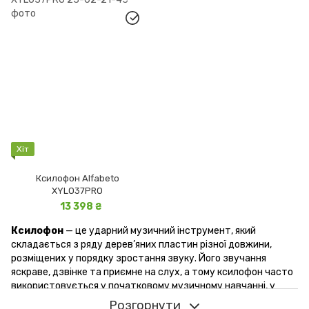
Хіт
Ксилофон Alfabeto
XYLO37PRO
13 398 ₴
Ксилофон
— це ударний музичний інструмент, який
складається з ряду дерев’яних пластин різної довжини,
розміщених у порядку зростання звуку. Його звучання
яскраве, дзвінке та приємне на слух, а тому ксилофон часто
використовується у початковому музичному навчанні, у
шкільних ансамблях або ж як
перший інструмент для
Розгорнути