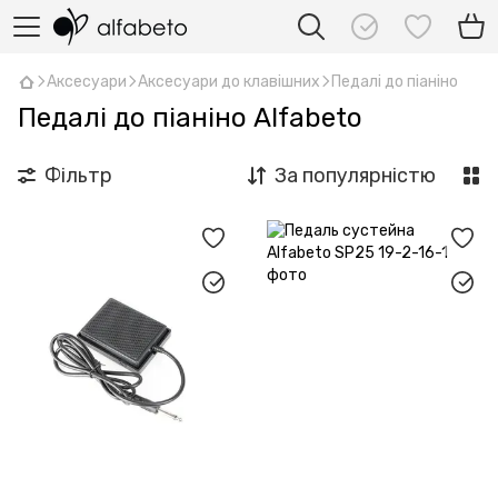
Аксесуари
Аксесуари до клавішних
Педалі до піаніно
Педалі до піаніно Alfabeto
Фільтр
За популярністю