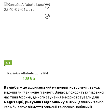
Хіт
Калімба Alfabeto Luna17M
1 258 ₴
Калімба
— це африканський музичний інструмент, також
відомий як «язичкове піаніно». Винахід походить із південної
частини Африки, де його звучання використовували
для
медитацій, ритуалів і відпочинку
. М'який, дзвінкий тембр
калімби дарує відчуття гармонії та спокою, роблячи її