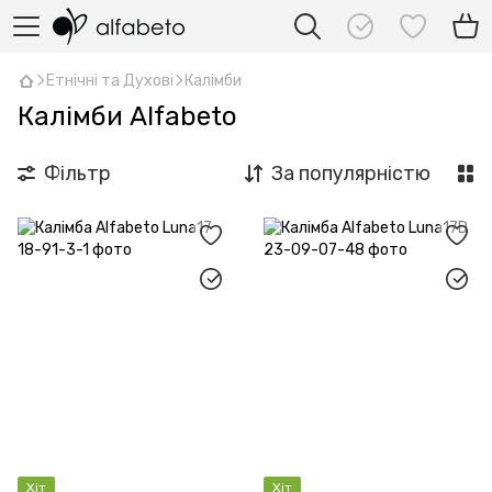
Етнічні та Духові
Калімби
Калімби Alfabeto
Фільтр
За популярністю
Хіт
Хіт