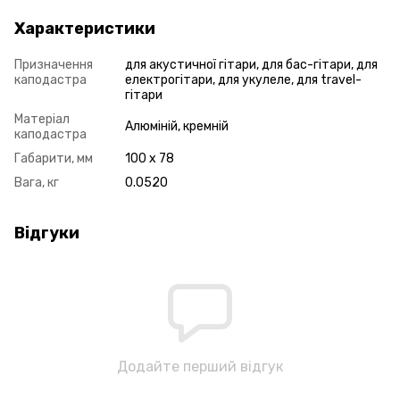
Характеристики
Призначення
для акустичної гітари, для бас-гітари, для
каподастра
електрогітари, для укулеле, для travel-
гітари
Матеріал
Алюміній, кремній
каподастра
Габарити, мм
100 x 78
Вага, кг
0.0520
Відгуки
Додайте перший відгук