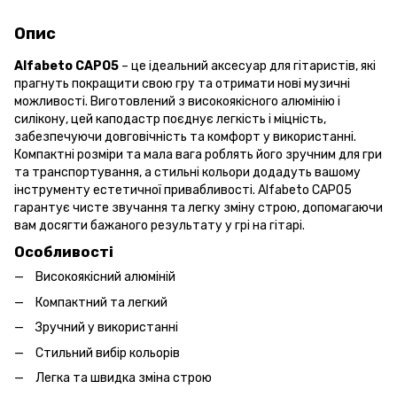
Опис
Alfabeto CAPO5
– це ідеальний аксесуар для гітаристів, які
прагнуть покращити свою гру та отримати нові музичні
можливості. Виготовлений з високоякісного алюмінію і
силікону, цей каподастр поєднує легкість і міцність,
забезпечуючи довговічність та комфорт у використанні.
Компактні розміри та мала вага роблять його зручним для гри
та транспортування, а стильні кольори додадуть вашому
інструменту естетичної привабливості. Alfabeto CAPO5
гарантує чисте звучання та легку зміну строю, допомагаючи
вам досягти бажаного результату у грі на гітарі.
Особливості
Високоякісний алюміній
Компактний та легкий
Зручний у використанні
Стильний вибір кольорів
Легка та швидка зміна строю