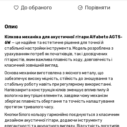
До обраного
Порівняти
Опис
Кілкова механіка для акустичної гітари Alfabeto AGTS-
6W
— це надійне та естетичне рішення для точної й
стабільної настройки інструмента. Модель розроблена з
урахуванням потреб як початківців, так і досвідчених
гітаристів, яким важлива плавність ходу, довговічність і
класичний зовнішній вигляд.
Основа механіки виготовлена з якісного металу, що
забезпечує високу міцність, стійкість до зношування та
стабільну роботу навіть при регулярному використанні.
Напівзакрита конструкція кілків зменшує вплив пилу й
вологи на внутрішні елементи, завдяки чому механізм
зберігає плавність обертання та точність налаштування
протягом тривалого часу.
Кнопки білого кольору гармонійно поєднуються з класичним
дизайном акустичної гітари, додаючи інструменту
елегантності та акуратного вигляду. Відсутність логотипів