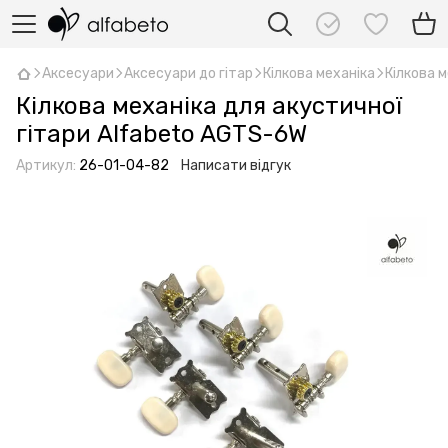
Аксесуари
Аксесуари до гітар
Кілкова механіка
Кілкова 
Кілкова механіка для акустичної
гітари Alfabeto AGTS-6W
Артикул:
26-01-04-82
Написати відгук