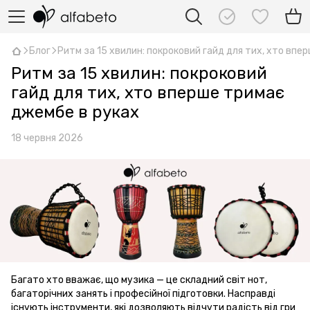
Блог
Ритм за 15 хвилин: покроковий гайд для тих, хто впе
Ритм за 15 хвилин: покроковий
гайд для тих, хто вперше тримає
джембе в руках
18 червня 2026
Багато хто вважає, що музика — це складний світ нот,
багаторічних занять і професійної підготовки. Насправді
існують інструменти, які дозволяють відчути радість від гри