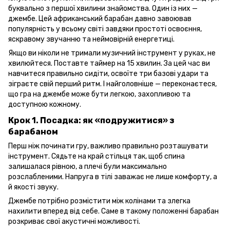
буквально з першої хвилини знайомства. Один із них —
джембе. Цей африканський барабан давно завоював
популярність у всьому світі завдяки простоті освоєння,
яскравому звучанню та неймовірній енергетиці.
Якщо ви ніколи не тримали музичний інструмент у руках, не
хвилюйтеся. Поставте таймер на 15 хвилин. За цей час ви
навчитеся правильно сидіти, освоїте три базові удари та
зіграєте свій перший ритм. І найголовніше — переконаєтеся,
що гра на джембе може бути легкою, захопливою та
доступною кожному.
Крок 1. Посадка: як «подружитися» з
барабаном
Перш ніж починати гру, важливо правильно розташувати
інструмент. Сядьте на край стільця так, щоб спина
залишалася рівною, а плечі були максимально
розслабленими. Напруга в тілі заважає не лише комфорту, а
й якості звуку.
Джембе потрібно розмістити між колінами та злегка
нахилити вперед від себе. Саме в такому положенні барабан
розкриває свої акустичні можливості.