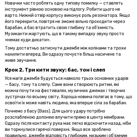
Новачки часто роблять одну типову помилку — ставлять
інструмент рівною основою на підлогу. Робити цього не
варто. Нижній отвір корпусу виконує роль резонатора. Якщо
його перекрити, повітря не зможе вільно проходити через
барабан, а бас втратить свою глибину та об'ємність.
Музиканти жартують, що в такому випадку звуку просто
«немає куди дихати».
Тому достатньо затиснути джембе між колінами та трохи
нахилити вперед. Ви одразу почуєте більш насичене та
живе звучання.
Крок 2. Три кити звуку: бас, тон і слеп
Уся магія джембе будується навколо трьох основних ударів
— басу, тону та слепу. Саме вони створюють ритми, які
можна почути на фестивалях, музичних джемах і творчих
зустрічах по всьому світу. Хороша новина полягає в тому, що
освоїти їх може навіть людина, яка вперше сіла за барабан.
Почнемо з басу (Bass). Для цього удару потрібно
розслабленою долонею влучити прямо в центр мембрани.
Одразу після контакту рука має легко відскочити назад, ніби
ви торкнулися гарячої поверхні. Якщо все зроблено
правильно, джембе відповість глибоким, низьким і об'ємним