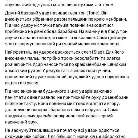
звуком, який відчувається не лише вухами, а й тілом.
Другий базовий удар називається тон (Tone). Він
виконується зібраними разом пальцями по краю мембрани.
Під час удару кісточки пальців повинні знаходитися
приблизно на рівні обода барабана. На відміну від басу, тон
звучить значно вище, чіткіше та яскравіше. Саме цей звук
часто формує основний ритмічний малюнок композиції.
Найефектнішим ударом вважається слеп (Slap). Для його
виконання пальці потрібно трохи розслабити та злегка
розчепірити. Удар наноситься по краю мембрани швидким
хльостким рухом. У результаті з'являється гучний,
пронизливий і дуже виразний звук, який чудово підкреслює
акценти в ритмі.
Під час виконання будь-якого з цих ударів важливо
пам'ятати одне правило: не притискайте руку до мембрани
після контакту. Вона повинна миттєво відлітати вгору,
дозволяючи поверхні барабана вільно вібрувати. Саме
завдяки цьому джембе розкриває свій характерний
насичений звук.
Не засмучуйтеся, якщо на початку всі удари здаються
схожими між собою. Для більшості новачків це абсолютно