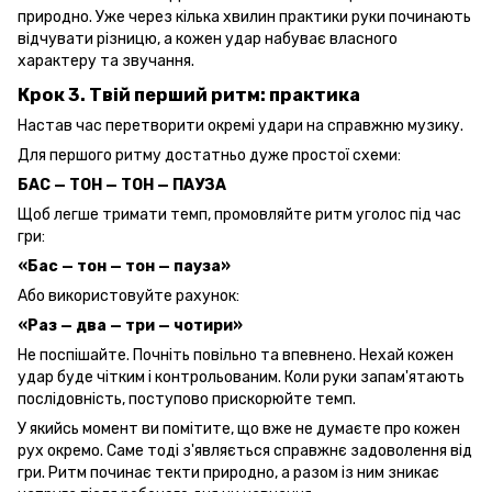
природно. Уже через кілька хвилин практики руки починають
відчувати різницю, а кожен удар набуває власного
характеру та звучання.
Крок 3. Твій перший ритм: практика
Настав час перетворити окремі удари на справжню музику.
Для першого ритму достатньо дуже простої схеми:
БАС — ТОН — ТОН — ПАУЗА
Щоб легше тримати темп, промовляйте ритм уголос під час
гри:
«Бас — тон — тон — пауза»
Або використовуйте рахунок:
«Раз — два — три — чотири»
Не поспішайте. Почніть повільно та впевнено. Нехай кожен
удар буде чітким і контрольованим. Коли руки запам'ятають
послідовність, поступово прискорюйте темп.
У якийсь момент ви помітите, що вже не думаєте про кожен
рух окремо. Саме тоді з'являється справжнє задоволення від
гри. Ритм починає текти природно, а разом із ним зникає