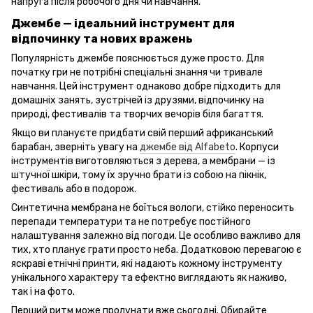
напруга після робочого дня чи навчання.
Джембе — ідеальний інструмент для
відпочинку та нових вражень
Популярність джембе пояснюється дуже просто. Для
початку гри не потрібні спеціальні знання чи тривале
навчання. Цей інструмент однаково добре підходить для
домашніх занять, зустрічей із друзями, відпочинку на
природі, фестивалів та творчих вечорів біля багаття.
Якщо ви плануєте придбати свій перший африканський
барабан, зверніть увагу на
джембе від Alfabeto
. Корпуси
інструментів виготовляються з дерева, а мембрани — із
штучної шкіри, тому їх зручно брати із собою на пікнік,
фестиваль або в подорож.
Синтетична мембрана не боїться вологи, стійко переносить
перепади температури та не потребує постійного
налаштування залежно від погоди. Це особливо важливо для
тих, хто планує грати просто неба. Додатковою перевагою є
яскраві етнічні принти, які надають кожному інструменту
унікального характеру та ефектно виглядають як наживо,
так і на фото.
Перший ритм може пролунати вже сьогодні. Обирайте