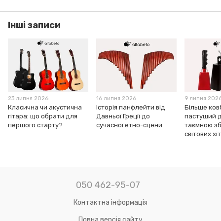
Інші записи
23 липня 2026
16 липня 2026
9 липня 202
Класична чи акустична
Історія панфлейти від
Більше ков
гітара: що обрати для
Давньої Греції до
пастуший д
першого старту?
сучасної етно-сцени
таємною з
світових хіт
050 462-95-07
Контактна інформація
Повна версія сайту