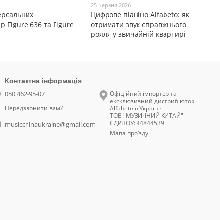
25 червня 2026
ерсальних
Цифрове піаніно Alfabeto: як
р Figure 636 та Figure
отримати звук справжнього
рояля у звичайній квартирі
Контактна інформація
050 462-95-07
Офіційний імпортер та
ексклюзивний дистриб'ютор
Передзвонити вам?
Alfabeto в Україні:
ТОВ "МУЗИЧНИЙ КИТАЙ"
ЄДРПОУ: 44844539
musicchinaukraine@gmail.com
Мапа проїзду