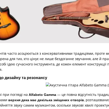
ентів часто асоціюється з консервативними традиціями, проте 
рена для тих, хто цінує не лише бездоганне звучання, але й п
собі ідею сучасного інструмента, де кожен елемент конструкці
я.
до дизайну та резонансу
і при погляді на
— це повна відсутність традиц
Alfabeto Gamma
унами
, розташовани
верхня дека має декілька зміщених отворів
йняття звуку самим музикантом, оскільки звукові хвилі проект