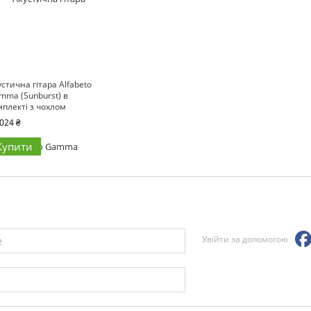
стична гітара Alfabeto
mma (Sunburst) в
мплекті з чохлом
024 ₴
Купити
Увійти за допомогою