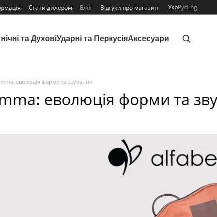
Укр
Рус
Eng
ормація
Стати дилером
Блог
Відгуки про магазин
нічні та Духові
Ударні та Перкусія
Аксесуари
amma: еволюція форми та звучання
amma: еволюція форми та зв