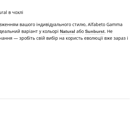
довженням вашого індивідуального стилю, Alfabeto Gamma
ідеальний варіант у кольорі
або
. Не
Natural
Sunburst
ання — зробіть свій вибір на користь еволюції вже зараз і