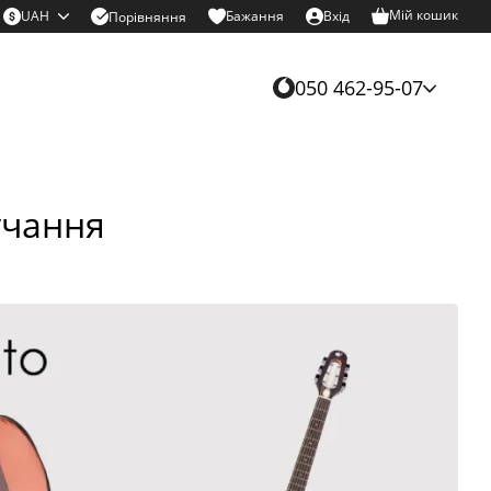
Мій кошик
UAH
Бажання
Вхід
Порівняння
050 462-95-07
учання