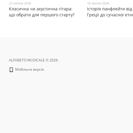
23 липня 2026
16 липня 2026
Класична чи акустична гітара:
Історія панфлейти від
що обрати для першого старту?
Греції до сучасної ет
ALFABETO MUSICALE © 2026
Мобільна версія