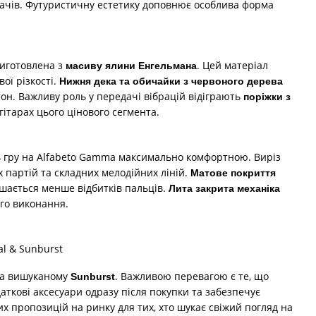
ухачів. Футуристичну естетику доповнює особлива форма
виготовлена з
. Цей матеріал
масиву ялини Енгельмана
ої різкості.
Нижня дека та обичайки з червоного дерева
он. Важливу роль у передачі вібрацій відіграють
поріжки з
гітарах цього цінового сегмента.
ь гру на Alfabeto Gamma максимально комфортною. Виріз
х партій та складних мелодійних ліній.
Матове покриття
шається менше відбитків пальців.
Лита закрита механіка
ого виконання.
а вишуканому
. Важливою перевагою є те, що
Sunburst
аткові аксесуари одразу після покупки та забезпечує
их пропозицій на ринку для тих, хто шукає свіжий погляд на