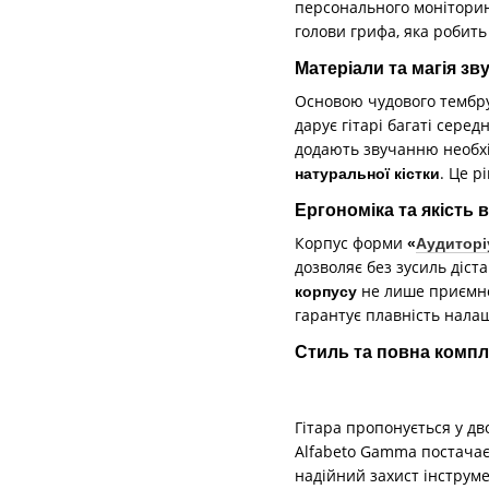
персонального моніторин
голови грифа, яка робить
Матеріали та магія зв
Основою чудового тембру
дарує гітарі багаті серед
додають звучанню необхі
. Це р
натуральної кістки
Ергономіка та якість 
Корпус форми
«
Аудиторі
дозволяє без зусиль діст
не лише приємне 
корпусу
гарантує плавність нала
Стиль та повна компл
Гітара пропонується у д
Alfabeto Gamma постачаєт
надійний захист інструме