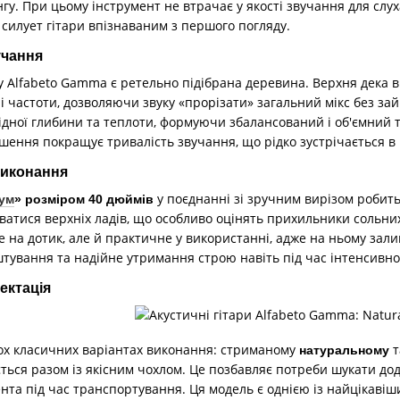
гу. При цьому інструмент не втрачає у якості звучання для сл
 силует гітари впізнаваним з першого погляду.
учання
 Alfabeto Gamma є ретельно підібрана деревина. Верхня дека 
ні частоти, дозволяючи звуку «прорізати» загальний мікс без зайв
дної глибини та теплоти, формуючи збалансований і об'ємний т
ішення покращує тривалість звучання, що рідко зустрічається в 
виконання
у поєднанні зі зручним вирізом робит
ум
» розміром 40 дюймів
аватися верхніх ладів, що особливо оцінять прихильники сольни
на дотик, але й практичне у використанні, адже на ньому зали
штування та надійне утримання строю навіть під час інтенсивн
ектація
вох класичних варіантах виконання: стриманому
т
натуральному
ься разом із якісним чохлом. Це позбавляє потреби шукати дод
нта під час транспортування. Ця модель є однією із найцікавіш