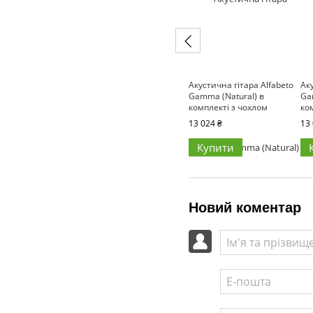
Акустична гітара Alfabeto
Аку
Gamma (Natural) в
Ga
комплекті з чохлом
ко
13 024 ₴
13 
Купити
Новий коментар