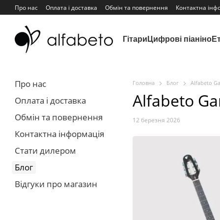
Перейти до основного контенту
Про нас
Оплата і доставка
Обмін та повернення
Контактна інф
Гітари
Цифрові піаніно
Ет
Про нас
Головна
Блог
Alfabeto G
Alfabeto G
Оплата і доставка
Обмін та повернення
12 березня 2026
Контактна інформація
Стати дилером
Блог
Відгуки про магазин