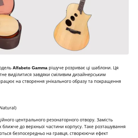
модель
рішуче розриває ці шаблони. Ця
Alfabeto Gamma
рагне виділитися завдяки сміливим дизайнерським
ї працює на створення унікального образу та покращення
ійного центрального резонаторного отвору. Замість
х ближче до верхньої частини корпусу. Таке розташування
уються безпосередньо на гравця, створюючи ефект