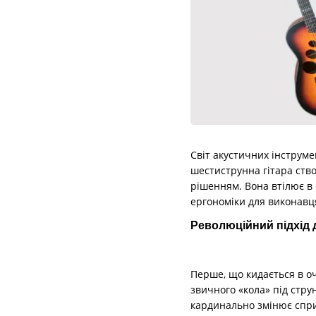
Світ акустичних інструм
шестиструнна гітара ство
рішенням. Вона втілює в 
ергономіки для виконавц
Революційний підхід 
Перше, що кидається в оч
звичного «кола» під стр
кардинально змінює спри