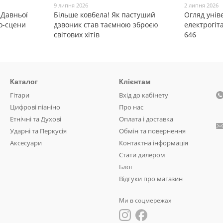
9 липня 2026
2 липня 2026
 Давньої
Більше ковбела! Як пастуший
Огляд унів
но-сцени
дзвоник став таємною зброєю
електрогіта
світових хітів
646
Каталог
Клієнтам
Гітари
Вхід до кабінету
Цифрові піаніно
Про нас
Етнічні та Духові
Оплата і доставка
Ударні та Перкусія
Обмін та повернення
Аксесуари
Контактна інформація
Стати дилером
Блог
Відгуки про магазин
Ми в соцмережах